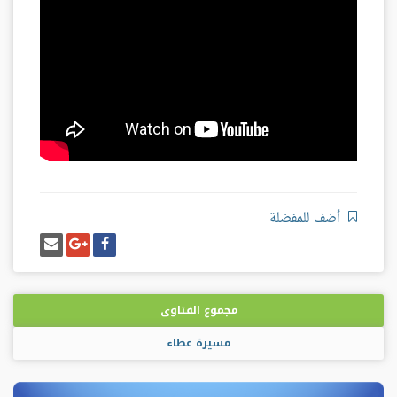
أضف للمفضلة
شارك
شارك
إرسل
على
على
إيميل
فيسبوك
غوغل
بلس
مجموع الفتاوى
مسيرة عطاء