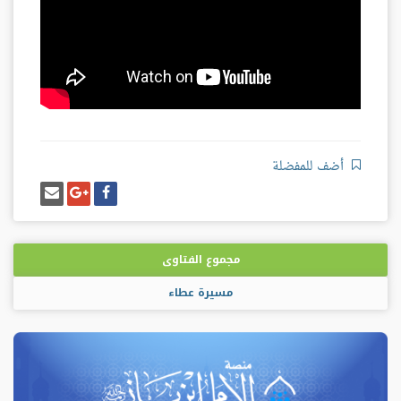
أضف للمفضلة
شارك
شارك
إرسل
على
على
إيميل
فيسبوك
غوغل
بلس
مجموع الفتاوى
مسيرة عطاء