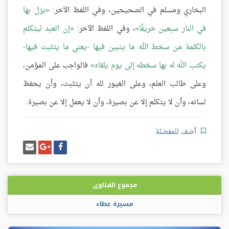
البخاري ومسلم في الصحيحين، وفي اللفظ الآخر:
يزل بها
في النار سبعين خريفًا
، وفي اللفظ الآخر:
إن العبد ليتكلم
بالكلمة من سخط الله ما يتبين فيها -يعني ما يتثبت فيها-
يكتب الله له بها سخطه إلى يوم يلقاه
فالواجب على المؤمن،
وعلى طالب العلم، وعلى الغيور لله أن يتثبت، وأن يحفظ
لسانه، وأن لا يتكلم إلا عن بصيرة، وأن لا يعمل إلا عن بصيرة.
أضف للمفضلة
شارك
شارك
إرسل
على
على
إيميل
فيسبوك
غوغل
بلس
مجموع الفتاوى
مسيرة عطاء