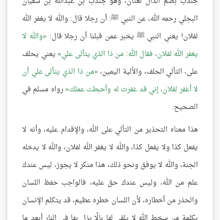
جندُب بضم الدال لغتان، وهو جندب بن عبدالله بن سفيان
البجلي رحمه الله، عن النبي ﷺ: أن رجلا قال: والله لا يغفر الله
لفلان! يعني النبي ﷺ يخبر عمن قبلنا أن رجلا قال:
والله لا
يغفر الله لفلان، فقال الله: من ذا الذي يتألى علي
يعني يحلف
على، التألي الحلف، والألية اليمين،
من ذا الذي يتألى علي أن
لا أغفر لفلان، إني قد غفرت له وأحبطت عملك
رواه مسلم في
الصحيح.
هذا معناه التحذير من التألي على الله، والإقدام عليه، وأنه لا
يفعل كذا ولا يفعل كذا، والله لا يغفر الله لفلان، والله لا يدخله
الجنة، والله لا يوفق ونحو ذلك، هذا منكر لا يجوز، ليس عندك
علم من الله، وليس عندك حق عليه، فالواجب حفظ اللسان
والحذر من أخطاره، لأن اللسان خطره عظيم، قد يتكلم الإنسان
بكلمة من سخط الله لا يلقي لها بالًا يزل بها في النار أبعد ما