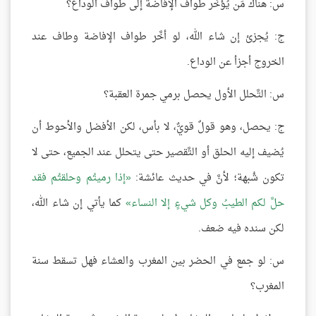
س: هناك مَن يُؤخِّر طواف الإفاضة إلى طواف الوداع؟
ج: يُجزئ إن شاء الله، لو أخَّر طواف الإفاضة وطاف عند
الخروج أجزأ عن الوداع.
س: التَّحلل الأول يحصل برمي جمرة العقبة؟
ج: يحصل، وهو قولٌ قويٌّ، لا بأس، لكن الأفضل والأحوط أن
يُضيف إليه الحلق أو التَّقصير حتى يتحلل عند الجميع، حتى لا
تكون شُبهة؛ لأنَّ في حديث عائشة:
إذا رميتُم وحلقتُم فقد
حلَّ لكم الطيبُ وكل شيءٍ إلا النساء
كما يأتي إن شاء الله،
لكن سنده فيه ضعف.
س: لو جمع في الحضر بين المغرب والعشاء فهل تسقط سنة
المغرب؟