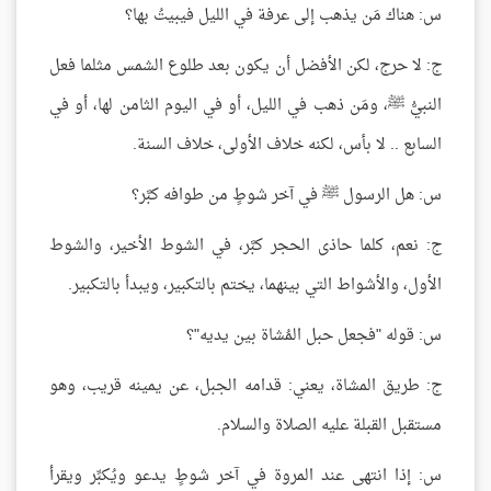
س: هناك مَن يذهب إلى عرفة في الليل فيبيتُ بها؟
ج: لا حرج، لكن الأفضل أن يكون بعد طلوع الشمس مثلما فعل
النبيُّ ﷺ، ومَن ذهب في الليل، أو في اليوم الثامن لها، أو في
السابع .. لا بأس، لكنه خلاف الأولى، خلاف السنة.
س: هل الرسول ﷺ في آخر شوطٍ من طوافه كبَّر؟
ج: نعم، كلما حاذى الحجر كبَّر، في الشوط الأخير، والشوط
الأول، والأشواط التي بينهما، يختم بالتكبير، ويبدأ بالتكبير.
س: قوله "فجعل حبل المُشاة بين يديه"؟
ج: طريق المشاة، يعني: قدامه الجبل، عن يمينه قريب، وهو
مستقبل القبلة عليه الصلاة والسلام.
س: إذا انتهى عند المروة في آخر شوطٍ يدعو ويُكبِّر ويقرأ