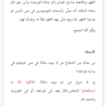
الظهر، وكلاهما صادق، فجابر ذكر صلاة الفريضة، وابن عمر ذكر
صلاة النافلة: أنه صلَّى بأصحابه الموجودين في منى الذين لم
يُصلوا الظهر، لما رجع صلَّى بهم الظهر نفلًا له، وفرضًا لهم.
وفَّق الله الجميع.
الأسئلة:
س: هناك من الحُجَّاج مَن لا يجد مكانًا في منى فيُخيِّم في
بداية مُزدلفة؟
ج: لا حرج، مَن لم يجد مكانًا:
فَاتَّقُوا اللَّهَ مَا
اسْتَطَعْتُمْ
[التغابن:16] يقف في مُزدلفة، أو في العزيزية
والحمد لله.