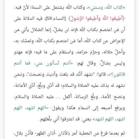
كتاب الله، وسنتي
، وكتاب الله يشتمل على السنة؛ لأنَّ فيه:
أَطِيعُوا اللَّهَ وَأَطِيعُوا الرَّسُولَ
[النساء:59]، فيه الدلالة على
أن مَن اعتصم بكتاب الله فإنه لن يضلَّ، إنما الضلال يأتي من
الإعراض عن كتاب الله، أما مَن اعتصم بكتاب الله، وتمسَّك به،
وأحلَّ حلاله، وحرَّم حرامه، واستقام على ما فيه؛ فإنه مهتدٍ
وليس بضالٍّ، وقال لهم:
أنتم تُسألون عني، فما أنتم
قائلون؟
، قالوا: "نشهد أنَّك قد بلغتَ وأديتَ ونصحتَ"، ونحن
نشهد له بذلك عليه الصلاة والسلام؛ قد أدَّى وبلَّغ، أدَّى الأمانة،
ونصح الأمة، وبلَّغ الرسالة، أكمل ... عليه الصلاة والسلام،
ويرفع أصبعه إلى السماء هكذا ويقول:
اللهم اشهد، اللهم
اشهد، اللهم اشهد
يعني: قد اعترفوا أني بلَّغتُهم.
ثم بعدما فرغ من الخطبة أمر بالأذان -أذان الظهر- فأذّن بلال،