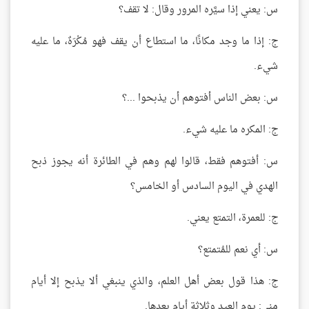
س: يعني إذا سيَّره المرور وقال: لا تقف؟
ج: إذا ما وجد مكانًا، ما استطاع أن يقف فهو مُكْرَهٌ، ما عليه
شيء.
س: بعض الناس أفتوهم أن يذبحوا ...؟
ج: المكره ما عليه شيء.
س: أفتوهم فقط، قالوا لهم وهم في الطائرة أنه يجوز ذبح
الهدي في اليوم السادس أو الخامس؟
ج: للعمرة، التمتع يعني.
س: أي نعم للمُتمتع؟
ج: هذا قول بعض أهل العلم، والذي ينبغي ألا يذبح إلا أيام
منى: يوم العيد وثلاثة أيام بعدها.