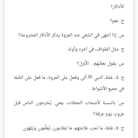
الأذكار؟
ج: نعم؟
س: إذا انتهى في السَّعي عند المروة يذكر الأذكار المشروعة؟
ج: مثل الطواف، في آخره وأوله.
س: يقول بعضُهم .. الأول؟
ج: لا، غلط، النبي ﷺ أتى وفعل على المروة، ما فعل على الصَّفا
في جميع الأشواط.
س: بالنسبة لأصحاب الحملات، يعني: يُخرجون الناس قبل
غروب يوم عرفة؟
ج: لا، غلط، ما تجب طاعتهم، ما يُطاعون، يُعلَّمون ويُنْهَون.