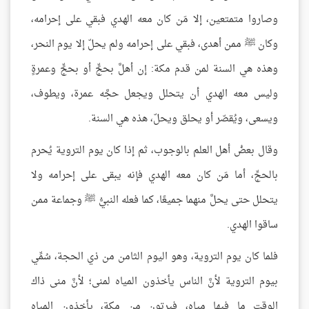
وصاروا متمتعين، إلا مَن كان معه الهدي فبقي على إحرامه،
وكان ﷺ ممن أهدى، فبقي على إحرامه ولم يحلّ إلا يوم النحر،
وهذه هي السنة لمن قدم مكة: إن أهلَّ بحجٍّ أو بحجٍّ وعمرةٍ
وليس معه الهدي أن يتحلل ويجعل حجَّه عمرة، ويطوف،
ويسعى، ويُقصّر أو يحلق ويحلّ، هذه هي السنة.
وقال بعضُ أهل العلم بالوجوب، ثم إذا كان يوم التروية يُحرم
بالحجِّ، أما مَن كان معه الهدي فإنه يبقى على إحرامه ولا
يتحلل حتى يحلَّ منهما جميعًا، كما فعله النبيُّ ﷺ وجماعة ممن
ساقوا الهدي.
فلما كان يوم التروية، وهو اليوم الثامن من ذي الحجة، سُمِّي
بيوم التروية لأنَّ الناس يأخذون المياه لمنى؛ لأنَّ منى ذاك
الوقت ما فيها مياه، فيرتون من مكة، يأخذون المياه