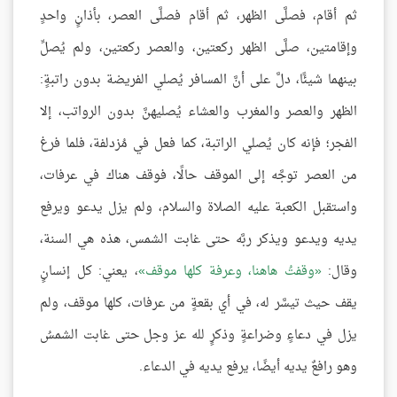
ثم أقام، فصلَّى الظهر، ثم أقام فصلَّى العصر، بأذانٍ واحدٍ
وإقامتين، صلَّى الظهر ركعتين، والعصر ركعتين، ولم يُصلِّ
بينهما شيئًا، دلَّ على أنَّ المسافر يُصلي الفريضة بدون راتبةٍ:
الظهر والعصر والمغرب والعشاء يُصليهنَّ بدون الرواتب، إلا
الفجر؛ فإنه كان يُصلي الراتبة، كما فعل في مُزدلفة، فلما فرغ
من العصر توجَّه إلى الموقف حالًا، فوقف هناك في عرفات،
واستقبل الكعبة عليه الصلاة والسلام، ولم يزل يدعو ويرفع
يديه ويدعو ويذكر ربَّه حتى غابت الشمس، هذه هي السنة،
وقال:
وقفتُ هاهنا، وعرفة كلها موقف
، يعني: كل إنسانٍ
يقف حيث تيسَّر له، في أي بقعةٍ من عرفات، كلها موقف، ولم
يزل في دعاءٍ وضراعةٍ وذكرٍ لله عز وجل حتى غابت الشمسُ
وهو رافعٌ يديه أيضًا، يرفع يديه في الدعاء.