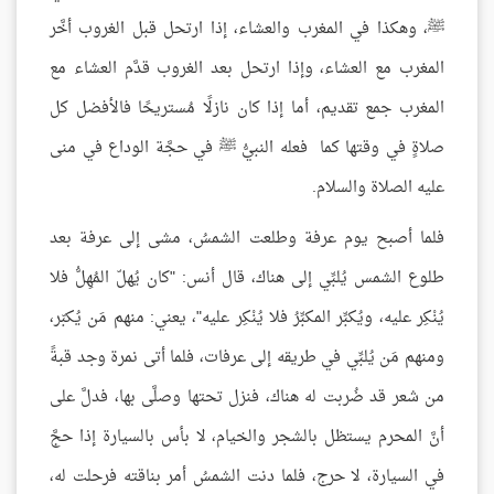
ﷺ، وهكذا في المغرب والعشاء، إذا ارتحل قبل الغروب أخَّر
المغرب مع العشاء، وإذا ارتحل بعد الغروب قدَّم العشاء مع
المغرب جمع تقديم، أما إذا كان نازلًا مُستريحًا فالأفضل كل
صلاةٍ في وقتها كما فعله النبيُّ ﷺ في حجَّة الوداع في منى
عليه الصلاة والسلام.
فلما أصبح يوم عرفة وطلعت الشمسُ، مشى إلى عرفة بعد
طلوع الشمس يُلبِّي إلى هناك، قال أنس: "كان يُهلّ المُهِلُّ فلا
يُنْكِر عليه، ويُكبِّر المكبِّرُ فلا يُنْكِر عليه"، يعني: منهم مَن يُكبّر،
ومنهم مَن يُلبِّي في طريقه إلى عرفات، فلما أتى نمرة وجد قبةً
من شعر قد ضُربت له هناك، فنزل تحتها وصلَّى بها، فدلَّ على
أنَّ المحرم يستظل بالشجر والخيام، لا بأس بالسيارة إذا حجَّ
في السيارة، لا حرج، فلما دنت الشمسُ أمر بناقته فرحلت له،