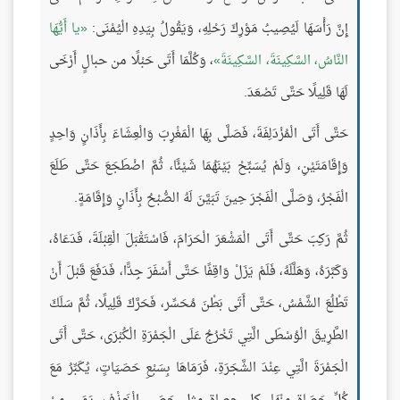
إِنَّ رَأْسَهَا لَيُصِيبُ مَوْرِكَ رَحْلِهِ، وَيَقُولُ بِيَدِهِ الْيُمْنَى:
يا أَيُّهَا
النَّاسُ، السَّكِينَةَ، السَّكِينَةَ
، وَكُلَّمَا أَتَى حَبْلًا من حبالٍ أَرْخَى
لَهَا قَلِيلًا حَتَّى تَصْعَدَ.
حَتَّى أَتَى الْمُزْدَلِفَةَ، فَصَلَّى بِهَا الْمَغْرِبَ وَالْعِشَاءَ بِأَذَانٍ وَاحِدٍ
وَإِقَامَتَيْنِ، وَلَمْ يُسَبِّحْ بَيْنَهُمَا شَيْئًا، ثُمَّ اضْطَجَعَ حَتَّى طَلَعَ
الْفَجْرُ، وَصَلَّى الْفَجْرَ حِينَ تَبَيَّنَ لَهُ الصُّبْحُ بِأَذَانٍ وَإِقَامَةٍ.
ثُمَّ رَكِبَ حَتَّى أَتَى الْمَشْعَرَ الْحَرَامَ، فَاسْتَقْبَلَ الْقِبْلَةَ، فَدَعَاهُ،
وَكَبَّرَهُ، وَهَلَّلَهُ، فَلَمْ يَزَلْ وَاقِفًا حَتَّى أَسْفَرَ جِدًّا، فَدَفَعَ قَبْلَ أَنْ
تَطْلُعَ الشَّمْسُ، حَتَّى أَتَى بَطْنَ مُحَسِّر، فَحَرَّكَ قَلِيلًا، ثُمَّ سَلَكَ
الطَّرِيقَ الْوُسْطَى الَّتِي تَخْرُجُ عَلَى الْجَمْرَةِ الْكُبْرَى، حَتَّى أَتَى
الْجَمْرَةَ الَّتِي عِنْدَ الشَّجَرَةِ، فَرَمَاهَا بِسَبْعِ حَصَيَاتٍ، يُكَبِّرُ مَعَ