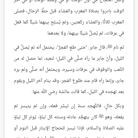
وصل الحجاج في أول الوقت أو في وسط الوقت أو في آخر
الوقت بادروا بصلاة المغرب والعشاء قبل حطِّ الرحال، فصلى
المغرب ثلاثًا، والعشاء ركعتين، ولم يُسبِّح بينهما شيئًا كما فعل
في عرفات، لم يُصلِّ شيئًا بينهما، ولا بعدهما.
ثم نام ﷺ، قال جابر: "حتى طلع الفجرُ"، يحتمل أنه لم يُصلِّ في
الليل، وأنَّ جابر ما رآه صلَّى في الليل؛ لتعبه، لما حصل له من
التَّعب والوقوف في عرفات وسيره، ويحتمل أنه صلَّى ولم يره
جابر، وإنما رآه قام عند طلوع الفجر، وقد ينام آخر الليل ويقوم
بعد تهجده في الليل، كما قالت عائشة رضي الله عنها.
وبكل حالٍ، فالتَّهجد سنة إن تيسَّر فعله، وإن لم يتيسر لم
يفعله، وهو ﷺ كان يتهجَّد عادته وسنته كل ليلةٍ، يُوتر كل ليلةٍ
عليه الصلاة والسلام، فإذا تيسر للحجاج الإيتار قبل النوم أو