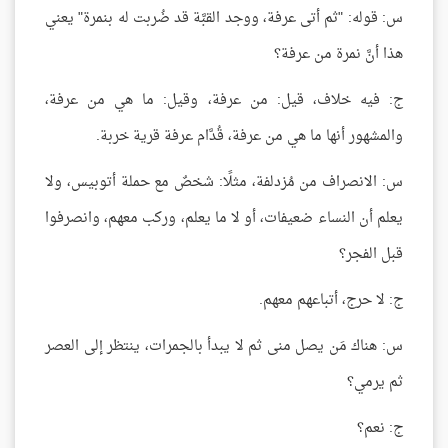
س: قوله: "ثم أتى عرفة، ووجد القبَّة قد ضُربت له بنمرة" يعني
هذا أنَّ نمرة من عرفة؟
ج: فيه خلاف، قيل: من عرفة، وقيل: ما هي من عرفة،
والمشهور أنها ما هي من عرفة، قُدَّام عرفة قرية خربة.
س: الانصراف من مُزدلفة، مثلًا: شخصٌ مع حملة أتوبيس، ولا
يعلم أن النساء ضعيفات، أو لا ما يعلم، وركب معهم، وانصرفوا
قبل الفجر؟
ج: لا حرج، أتباعهم معهم.
س: هناك مَن يصل منى ثم لا يبدأ بالجمرات، ينتظر إلى العصر
ثم يرمي؟
ج: نعم؟