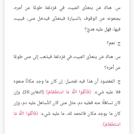
س: هناك مَن يتعدَّى المبيت في مُزدلفة طوعًا عن أمره،
يمنعونه من الوقوف بالسيارة فيتعدَّى فيدخل منى، فيبيت
فيها، فهل عليه هديٌ؟
ج: نعم؟
س: هناك مَن يتعدَّى المبيت في مُزدلفة فيذهب إلى منى طوعًا
عن أمره؟
ج: المقصود أن هذا فيه تفصيل: إن كان ما وجد مكانًا منعوه
فلا عليه شيء:
فَاتَّقُوا اللَّهَ مَا اسْتَطَعْتُمْ
[التغابن:16]، وإن
كان تساهُلًا منه فعليه دم، مثل منى كان التَّساهل عليه دم، وإن
كان ما يوجد مكان فالحمد لله، ما عليه شيء:
فَاتَّقُوا اللَّهَ مَا
اسْتَطَعْتُمْ
.