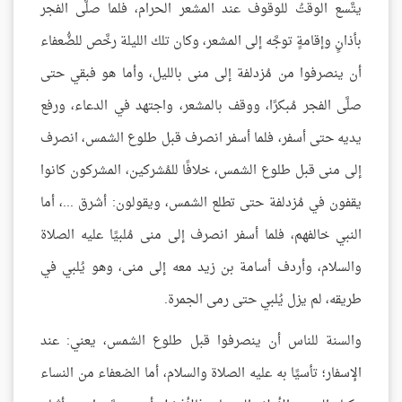
يتَّسع الوقتُ للوقوف عند المشعر الحرام، فلما صلَّى الفجر
بأذانٍ وإقامةٍ توجَّه إلى المشعر، وكان تلك الليلة رخَّص للضُّعفاء
أن ينصرفوا من مُزدلفة إلى منى بالليل، وأما هو فبقي حتى
صلَّى الفجر مُبكرًا، ووقف بالمشعر، واجتهد في الدعاء، ورفع
يديه حتى أسفر، فلما أسفر انصرف قبل طلوع الشمس، انصرف
إلى منى قبل طلوع الشمس، خلافًا للمُشركين، المشركون كانوا
يقفون في مُزدلفة حتى تطلع الشمس، ويقولون: أشرق ...، أما
النبي خالفهم، فلما أسفر انصرف إلى منى مُلبيًا عليه الصلاة
والسلام، وأردف أسامة بن زيد معه إلى منى، وهو يُلبي في
طريقه، لم يزل يُلبي حتى رمى الجمرة.
والسنة للناس أن ينصرفوا قبل طلوع الشمس، يعني: عند
الإسفار؛ تأسيًا به عليه الصلاة والسلام، أما الضعفاء من النساء