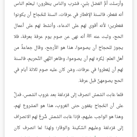
وأرسلت أمُّ الفضل بلبنٍ، فشرب والناس ينظرون؛ ليعلم الناس
أنه مُفطر، فالسنة الإفطار في عرفات، السنة للحُجاج أن يكونوا
مُفطرين؛ لأنه أقوى لهم على الدعاء، وأنشط لهم على أعمال
الحج، وثبت عنه ﷺ أنه نهى عن صوم يوم عرفة بعرفة، فلا
يجوز للحجاج أن يصوموا، هذا هو الأرجح، وقال جماعةٌ من
أهل العلم: يُكره لهم أن يصوموا، وظاهر النَّهي التَّحريم، فالسنة
لهم أن يُفطروا في عرفات، ومَن كان عليه صوم ثلاثة أيام في
الحج يصومهنَّ قبل عرفة.
فلما غابت الشمسُ انصرف إلى مُزدلفة بعد غروب الشمس، فدلَّ
على أن الحُجاج يقفون حتى الغروب، هذا هو المشروع لهم،
وهذا هو الواجب عليهم، فإذا غابت الشمسُ شُرِعَ لهم الانصراف
إلى مُزدلفة وعليهم السَّكينة والوقار؛ ولهذا لما انصرف كان