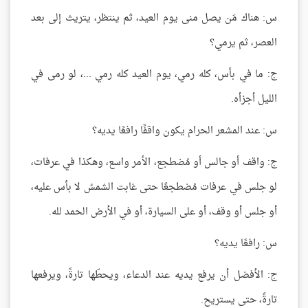
س: هناك مَن يصل منى يوم العيد، ثم ينتظر، يتريث إلى بعد
العصر، ثم يرمي؟
ج: ما في بأس، كله رمي، يوم العيد كله رمي ...، لو رمى في
الليل أجزأه.
س: عند المشعر الحرام يكون واقفًا رافعًا يديه؟
ج: واقف أو جالس أو مُضطجع، الأمر واسع، وهكذا في عرفات،
لو جلس في عرفات مُضطجعًا حتى غابت الشمسُ لا بأس عليه،
أو جلس أو وقف، أو على السيارة، أو في الأرض الحمد لله.
س: رافعًا يديه؟
ج: الأفضل أن يرفع يديه عند الدعاء، ويحطّها تارةً، ويرفعها
تارةً، حتى يستريح.