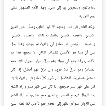
لحاجاتهم، ويذهبون بها إلى منى، ولهذا الأمر المشهور سُمّي
يوم التروية.
توجَّه الناسُ إلى منى ومعهم ﷺ قبل الظهر، وصلَّى بمنى الظهر
ركعتين، والعصر ركعتين، والمغرب ثلاثة، والعشاء ركعتين،
والصبح ...، يُصلي كل صلاةٍ في وقتها، لم يجمع، وهذا يدل
على أنَّ هذا هو الأفضل للمُسافر النازل، لا يجمع، هذا هو
الأفضل، وقد جمع في تبوك وهو نازلٌ؛ لبيان الجواز، فإذا جمع
المسافرٌ وهو نازلٌ فلا حرج، وإن فرَّق فهو أفضل، إذا كان
مُستقرًّا مُستريحًا فالأفضل أن تكون كلُّ صلاةٍ في وقتها، إلا إذا
كان على ظهر سير فيجمع، إذا كان على ظهر سير وأراد السَّفر
بعد الزوال فيجمع العصر مع الظهر جمع تقديم، أو أراد السَّفر
قبل الزوال فيُؤخِّر الظهر إلى العصر جمع تأخير، كما فعله النبيُّ