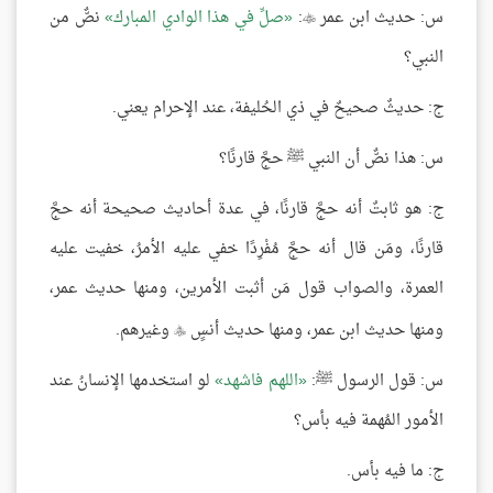
س: حديث ابن عمر
:
صلِّ في هذا الوادي المبارك
نصٌّ من

النبي؟
ج: حديثٌ صحيحٌ في ذي الحُليفة، عند الإحرام يعني.
س: هذا نصٌّ أن النبي ﷺ حجَّ قارنًا؟
ج: هو ثابتٌ أنه حجَّ قارنًا، في عدة أحاديث صحيحة أنه حجَّ
قارنًا، ومَن قال أنه حجَّ مُفْرِدًا خفي عليه الأمرُ، خفيت عليه
العمرة، والصواب قول مَن أثبت الأمرين، ومنها حديث عمر،
ومنها حديث ابن عمر، ومنها حديث أنسٍ
وغيرهم.

س: قول الرسول ﷺ:
اللهم فاشهد
لو استخدمها الإنسانُ عند
الأمور المُهمة فيه بأس؟
ج: ما فيه بأس.