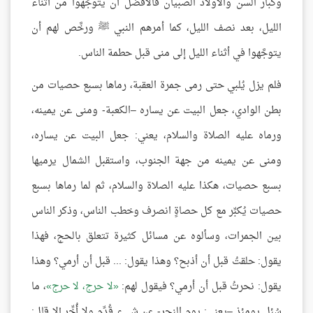
وكبار السن والأولاد الصبيان فالأفضل أن يتوجَّهوا من أثناء
الليل، بعد نصف الليل، كما أمرهم النبي ﷺ ورخَّص لهم أن
يتوجَّهوا في أثناء الليل إلى منى قبل حطمة الناس.
فلم يزل يُلبي حتى رمى جمرة العقبة، رماها بسبع حصيات من
بطن الوادي، جعل البيت عن يساره –الكعبة- ومنى عن يمينه،
ورماه عليه الصلاة والسلام، يعني: جعل البيت عن يساره،
ومنى عن يمينه من جهة الجنوب، واستقبل الشمال يرميها
بسبع حصيات، هكذا عليه الصلاة والسلام، ثم لما رماها بسبع
حصيات يُكبِّر مع كل حصاةٍ انصرف وخطب الناس، وذكر الناس
بين الجمرات، وسألوه عن مسائل كثيرة تتعلق بالحج، فهذا
يقول: حلقتُ قبل أن أذبح؟ وهذا يقول: ... قبل أن أرمي؟ وهذا
يقول: نحرتُ قبل أن أرمي؟ فيقول لهم:
لا حرج، لا حرج
، ما
سُئل يومئذٍ –يعني: يوم النحر- عن شيءٍ قُدِّم ولا أُخِّر إلا قال: