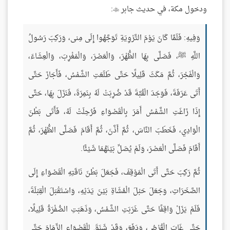
ودخول مكة، في حديث جابر
:

وَفِيهِ: فَلَمَّا كَانَ يَوْمَ التَّرْوِيَةِ تَوَجَّهُوا إِلَى مِنى، وَرَكِبَ رَسُولُ
اللَّهِ ﷺ، فَصَلَّى بِهَا الظُّهْرَ، وَالْعَصْرَ، وَالْمَغْرِبَ، وَالْعِشَاءَ،
وَالْفَجْرَ، ثُمَّ مَكَثَ قَلِيلًا حَتَّى طَلَعَتِ الشَّمْسُ، فَأَجَازَ حَتَّى
أَتَى عَرَفَةَ، فَوَجَدَ الْقُبَّةَ قَدْ ضُرِبَتْ لَهُ بِنَمِرَةَ، فَنَزَلَ بِهَا، حَتَّى
إِذَا زَاغَتِ الشَّمْسُ أَمَرَ بِالْقَصْوَاءِ فَرُحِلَتْ لَهُ، فَأَتَى بَطْنَ
الْوَادِي، فَخَطَبَ النَّاسَ، ثُمَّ أَذَّنَ، ثُمَّ أَقَامَ فَصَلَّى الظُّهْرَ، ثُمَّ
أَقَامَ فَصَلَّى الْعَصْرَ، وَلَمْ يُصَلِّ بَيْنَهُمَا شَيْئًا.
ثُمَّ رَكِبَ حَتَّى أَتَى الْمَوْقِفَ، فَجَعَلَ بَطْنَ نَاقَتِهِ الْقَصْوَاءِ إِلَى
الصَّخَرَاتِ، وَجَعَلَ حَبْلَ الْمُشَاةِ بَيْنَ يَدَيْهِ، وَاسْتَقْبَلَ الْقِبْلَةَ،
فَلَمْ يَزَلْ وَاقِفًا حَتَّى غَرَبَتِ الشَّمْسُ، وَذَهَبَتِ الصُّفْرَةُ قَلِيلًا،
حَتَّى غَابَ الْقُرْصُ، وَدَفَعَ، وَقَدْ شَنَقَ لِلْقَصْوَاءِ الزِّمَامَ حَتَّى