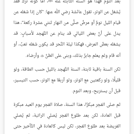
بعد النوم فهذا هو السنة الثابتة عنه ﷺ، أما كونه ترك فقد
يُشغل عن الوتر، تقول عائشة رضي الله عنها: "كان إذا شغله عن
قيام الليل نومٌ أو مرضٌ صلَّى من النهار ثنتي عشرة ركعة"، هذا
يدل على أنَّ بعض الليالي قد ينام عن التَّهجد لأسبابٍ: قد
يشغله بعضُ المرض، فهكذا ليلة النَّحر قد يكون شغله تعبٌ، أو
أنه قام ولم يعلم جابرٌ بذلك، وبنى على الظنِّ
وأرضاه.

لكن السنة باقية ثابتة، السنة التَّهجد بالليل حسب الطاقة، ولو
قليلًا، ولو ركعتين مع الوتر، ولو أربعًا مع الوتر، حسب التيسير،
قبل أن يستريح، وبعد النوم.
ثم صلى الفجر مبكرًا، هذا السنة، صلاة الفجر يوم العيد مبكرة
قبل العادة، لكن بعد طلوع الفجر يُصلي الراتبة، ثم يُصلي
الفريضة بعد طلوع الفجر، لكن ليس كالعادة في التَّأخير حتى