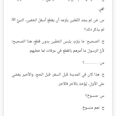
نهيٍ.
س: مَن لم يجد النَّعلين يلزمه أن يقطع أسفل الخفين، النبيُّ ﷺ
لم يذكر ذلك؟
ج: الصحيح: ما يلزم، يلبس الخفّين بدون قطعٍ، هذا الصحيح؛
لأنَّ الرسول ما أمرهم بالقطع في عرفات لما خطبهم.
س: .............؟
ج: هذا كان في المدينة قبل السفر، قبل الحج، والأخير يقضي
على الأول، يُؤخذ بالآخر فالآخر.
س: منسوخ؟
ج: نعم منسوخ.