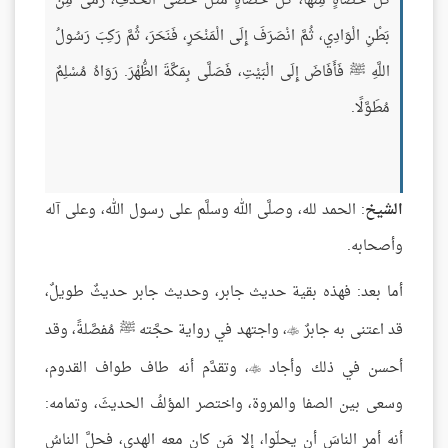
كُلِّ حَصَاةٍ مِنْهَا، كل حصاةٍ مثل حَصَى الْخَذْفِ، رَمَى مِنْ
بَطْنِ الْوَادِي، ثُمَّ انْصَرَفَ إِلَى الْمَنْحَرِ، فَنَحَرَ، ثُمَّ رَكِبَ رَسُولُ
اللَّهِ ﷺ فَأَفَاضَ إِلَى الْبَيْتِ، فَصَلَّى بِمَكَّةَ الظُّهْرَ. رَوَاهُ مُسْلِمٌ
مُطَوَّلًا.
الشيخ
: الحمد لله، وصلَّى الله وسلَّم على رسول الله، وعلى آله
وأصحابه.
أما بعد: فهذه بقية حديث جابر، وحديث جابر حديثٌ طويلٌ،
قد اعتنى به جابرٌ
، واجتهد في رواية حجَّته ﷺ مُفصَّلةً، وقد

أحسن في ذلك وأجاد
، وتقدَّم أنه طاف طواف القدوم،

وسعى بين الصفا والمروة، واختصر المؤلفُ الحديثَ، وتمامه:
أنه أمر الناسَ أن يحلّوا، إلا مَن كان معه الهدي، فحلَّ الناسُ