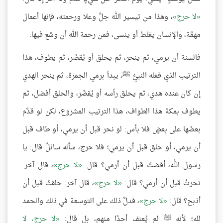
لا حرج
، وهذا من تيسير الله جلَّ وعلا ورحمته، فإنها أعمال
مهمَّة، والإنسان يغلط أو ينسى، فمن رحمة الله أن وسَّع فيها.
فالسنة أن يرمي، ثم ينحر، ثم يحلق أو يُقصِّر، ثم يطوف، هذا
الترتيب الذي فعله النبيُّ ﷺ، يبدأ برمي الجمرة، ثم ينحر الهدي
إن كان عنده هدي، ثم يحلق رأسه أو يُقصِّر، والحلق أفضل، ثم
يطوف بمكة هذا الطواف، هذا الترتيب المشروع، لكن لو قدَّم
بعضَها على بعضٍ فلا بأس: لو نحر قبل أن يرمي، أو طاف قبل
أن يرمي، أو حلق قبل أن يرمي؛ فلا حرج، سأله سائلٌ قال: يا
رسول الله، أفضتُ قبل أن أرمي؟ قال:
لا حرج
، قال آخر:
نحرتُ قبل أن أرمي؟ قال:
لا حرج
، قال آخر: حلقتُ قبل أن
أذبح؟ قال:
لا حرج
، فدلَّ ذلك على التوسعة في ذلك والحمد
لله؛ لأنه ﷺ لم يُعنف أحدًا منهم، بل قال:
لا حرج، لا