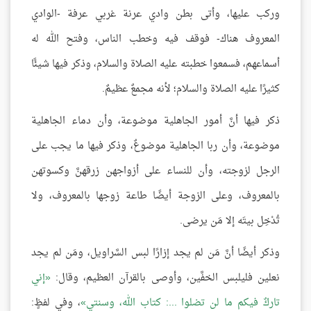
وركب عليها، وأتى بطن وادي عرنة غربي عرفة -الوادي
المعروف هناك- فوقف فيه وخطب الناس، وفتح الله له
أسماعهم، فسمعوا خطبته عليه الصلاة والسلام، وذكر فيها شيئًا
كثيرًا عليه الصلاة والسلام؛ لأنه مجمعٌ عظيمٌ.
ذكر فيها أنَّ أمور الجاهلية موضوعة، وأن دماء الجاهلية
موضوعة، وأن ربا الجاهلية موضوعٌ، وذكر فيها ما يجب على
الرجل لزوجته، وأن للنساء على أزواجهن زرقهنَّ وكسوتهن
بالمعروف، وعلى الزوجة أيضًا طاعة زوجها بالمعروف، ولا
تُدْخِل بيتَه إلا مَن يرضى.
وذكر أيضًا أنَّ مَن لم يجد إزارًا لبس السَّراويل، ومَن لم يجد
نعلين فليلبس الخفَّين، وأوصى بالقرآن العظيم، وقال:
إني
تاركٌ فيكم ما لن تضلوا ...: كتاب الله، وسنتي
، وفي لفظٍ: