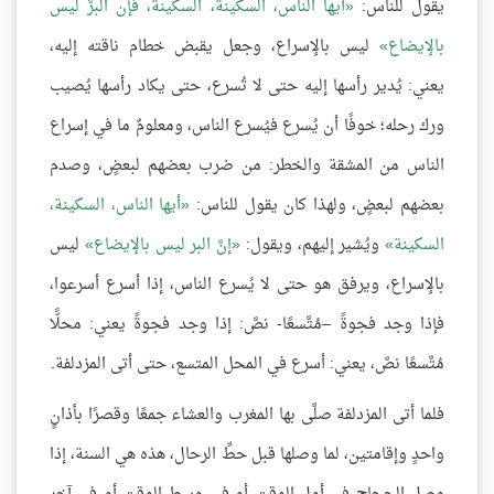
يقول للناس:
أيها الناس، السكينة، السكينة، فإن البرَّ ليس
بالإيضاع
ليس بالإسراع، وجعل يقبض خطام ناقته إليه،
يعني: يُدير رأسها إليه حتى لا تُسرع، حتى يكاد رأسها يُصيب
ورك رحله؛ خوفًا أن يُسرع فيُسرع الناس، ومعلومٌ ما في إسراع
الناس من المشقة والخطر: من ضرب بعضهم لبعضٍ، وصدم
بعضهم لبعضٍ، ولهذا كان يقول للناس:
أيها الناس، السكينة،
السكينة
ويُشير إليهم، ويقول:
إنَّ البر ليس بالإيضاع
ليس
بالإسراع، ويرفق هو حتى لا يُسرع الناس، إذا أسرع أسرعوا،
فإذا وجد فجوةً –مُتَّسعًا- نصَّ: إذا وجد فجوةً يعني: محلًّا
مُتَّسعًا نصَّ، يعني: أسرع في المحل المتسع، حتى أتى المزدلفة.
فلما أتى المزدلفة صلَّى بها المغرب والعشاء جمعًا وقصرًا بأذانٍ
واحدٍ وإقامتين، لما وصلها قبل حطِّ الرحال، هذه هي السنة، إذا