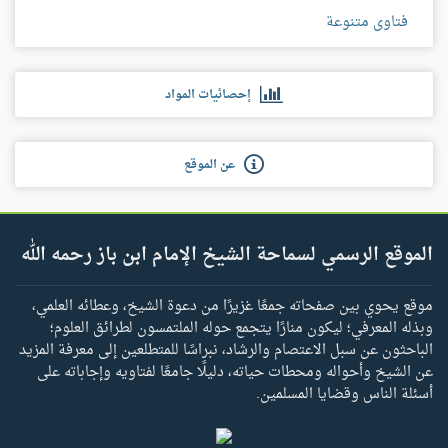
فتاوى متنوعة
إحصائيات المواد
عن الموقع
الموقع الرسمي لسماحة الشيخ الإمام ابن باز رحمه الله
موقع يحوي بين صفحاته جمعًا غزيرًا من دعوة الشيخ، وعطائه العلمي،
وبذله المعرفي؛ ليكون منارًا يتجمع حوله الملتمسون لطرائق العلوم؛
الباحثون عن سبل الاعتصام والرشاد، نبراسًا للمتطلعين إلى معرفة المزيد
عن الشيخ وأحواله ومحطات حياته، دليلًا جامعًا لفتاويه وإجاباته على
أسئلة الناس وقضايا المسلمين.