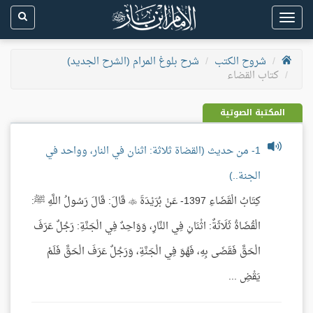
Toggle
navigation
شروح الكتب
شرح بلوغ المرام (الشرح الجديد)
كتاب القضاء
المكتبة الصوتية
1- من حديث (القضاة ثلاثة: اثنان في النار، وواحد في
الجنة..)
كِتَابُ الْقَضَاءِ 1397- عَنْ بُرَيْدَةَ  قَالَ: قَالَ رَسُولُ اللَّهِ ﷺ:
الْقُضَاةُ ثَلَاثَةٌ: اثْنَانِ فِي النَّارِ، وَوَاحِدٌ فِي الْجَنَّةِ: رَجُلٌ عَرَفَ
الْحَقَّ فَقَضَى بِهِ، فَهُوَ فِي الْجَنَّةِ، وَرَجُلٌ عَرَفَ الْحَقَّ فَلَمْ
يَقْضِ ...