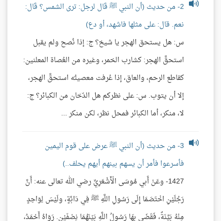
2- من حديث (أن النبي ﷺ قَال لرجل: ترى الشمس؟ قَال:
نعم. قال: على مثلها فاشهد، أو دع)
س: هل يستحق الهجر يا شيخ؟ ج: إذا نُصح ولم يقبل
استحقَّ الهجر: كشارب الخمر، وغيره من العُصاة المعلنين:
كقاطع الرحم، والعاق، إذا عُرفت معصيتُه استحقَّ الهجر،
إلا أن يتوب. س: على نظركم هل الدّخان من الكبائر؟ ج:
لا، منكر، أما الكبائر فمحل نظر، لكن منكر ...
3- من حديث (أن النبي ﷺ عرض على قوم اليمين
فأسرعوا فأمر أن يسهم بينهم أيهم يحلف..)
1427- وعَنْ أَبي مُوسَى الْأَشْعَرِيِّ رضي الله تعالى عنه: أَنَّ
رَجُلَيْنِ اخْتَصَمَا إِلَى رَسُولِ اللَّهِ ﷺ فِي دَابَّةٍ، ولَيْسَ لِوَاحِدٍ
مِنْهُ بَيِّنَةٌ، فَقَضَى بِهَا رَسُولُ اللَّهِ بَيْنَهُمَا نِصْفَيْنِ. رَوَاهُ أَحْمَدُ،