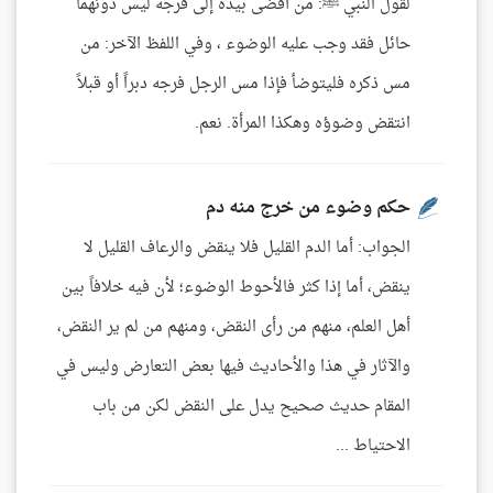
لقول النبي ﷺ: من أفضى بيده إلى فرجه ليس دونهما
حائل فقد وجب عليه الوضوء ، وفي اللفظ الآخر: من
مس ذكره فليتوضأ فإذا مس الرجل فرجه دبراً أو قبلاً
انتقض وضوؤه وهكذا المرأة. نعم.
حكم وضوء من خرج منه دم
الجواب: أما الدم القليل فلا ينقض والرعاف القليل لا
ينقض، أما إذا كثر فالأحوط الوضوء؛ لأن فيه خلافاً بين
أهل العلم، منهم من رأى النقض، ومنهم من لم ير النقض،
والآثار في هذا والأحاديث فيها بعض التعارض وليس في
المقام حديث صحيح يدل على النقض لكن من باب
الاحتياط ...