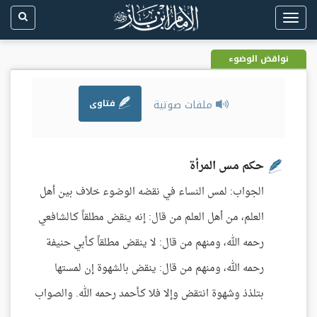
Toggle
navigation
نواقض الوضوء
ملفات صوتية
فتاوى
حكم مس المرأة
الجواب: لمس النساء في نقضه الوضوء خلاف بين أهل
العلم، من أهل العلم من قال: إنه ينقض مطلقاً كـالشافعي
رحمه الله، ومنهم من قال: لا ينقض مطلقاً كـأبي حنيفة
رحمه الله، ومنهم من قال: ينقض بالشهوة إن لمستها
بتلذذ وشهوة انتقض وإلا فلا كـأحمد رحمه الله. والصواب