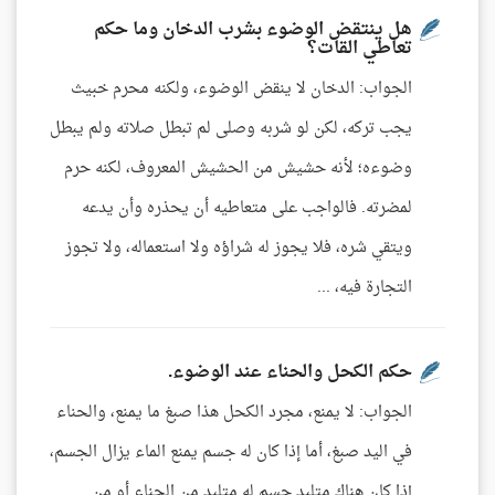
هل ينتقض الوضوء بشرب الدخان وما حكم
تعاطي القات؟
الجواب: الدخان لا ينقض الوضوء، ولكنه محرم خبيث
يجب تركه، لكن لو شربه وصلى لم تبطل صلاته ولم يبطل
وضوءه؛ لأنه حشيش من الحشيش المعروف، لكنه حرم
لمضرته. فالواجب على متعاطيه أن يحذره وأن يدعه
ويتقي شره، فلا يجوز له شراؤه ولا استعماله، ولا تجوز
التجارة فيه، ...
حكم الكحل والحناء عند الوضوء.
الجواب: لا يمنع، مجرد الكحل هذا صبغ ما يمنع، والحناء
في اليد صبغ، أما إذا كان له جسم يمنع الماء يزال الجسم،
إذا كان هناك متلبد جسم له متلبد من الحناء أو من