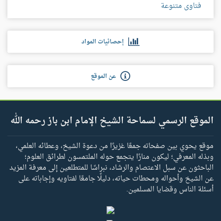
فتاوى متنوعة
إحصائيات المواد
عن الموقع
الموقع الرسمي لسماحة الشيخ الإمام ابن باز رحمه الله
موقع يحوي بين صفحاته جمعًا غزيرًا من دعوة الشيخ، وعطائه العلمي،
وبذله المعرفي؛ ليكون منارًا يتجمع حوله الملتمسون لطرائق العلوم؛
الباحثون عن سبل الاعتصام والرشاد، نبراسًا للمتطلعين إلى معرفة المزيد
عن الشيخ وأحواله ومحطات حياته، دليلًا جامعًا لفتاويه وإجاباته على
أسئلة الناس وقضايا المسلمين.