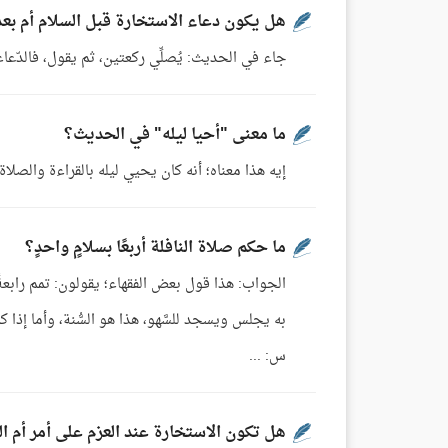
هل يكون دعاء الاستخارة قبل السلام أم بع
جاء في الحديث: يُصلِّي ركعتين، ثم يقول، فالدّعا
ما معنى "أحيا ليله" في الحديث؟
إيه هذا معناه؛ أنه كان يحيي ليله بالقراءة والصلاة
ما حكم صلاة النافلة أربعًا بسلامٍ واحدٍ؟
الجواب: هذا قول بعض الفقهاء؛ يقولون: تمم رابعةً، 
به يجلس ويسجد للسَّهو، هذا هو السُّنة، وأما إذا 
س: ...
هل تكون الاستخارة عند العزم على أمر أم التّ