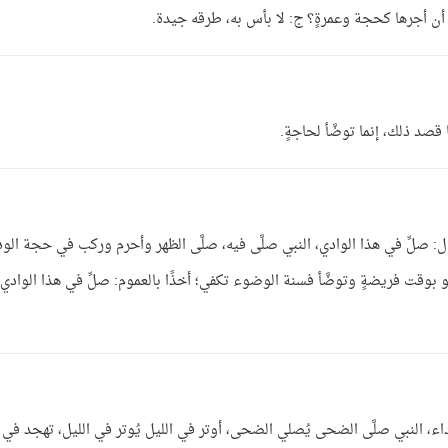
ث أن أجرها كحجة وعمرةٍ؟ ج: لا بأس به، طرقه جيدة.
قصد ذلك، إنما توضَّأ لحاجةٍ.
ل: صلِّ في هذا الوادي، النبي صلَّى فيه، صلَّى الظهر وأحرم وركب في حجة الود
و بوقت فريضةٍ وتوضَّأ فسنة الوضوء تكفي؛ أخذًا بالعموم: صلِّ في هذا الوادي
اقتداء، النبي صلَّى الضحى يُصلي الضحى، أوتر في الليل يُوتر في الليل، تهجد في