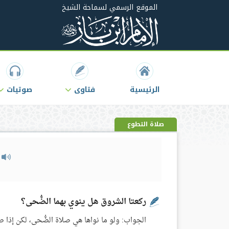
الموقع الرسمي لسماحة الشيخ
الرئيسية
فتاوى
صوتيات
صلاة التطوع
م
ركعتا الشروق هل ينوي بهما الضُّحى؟
الجواب: ولو ما نواها هي صلاة الضُّحى، لكن إذا صل