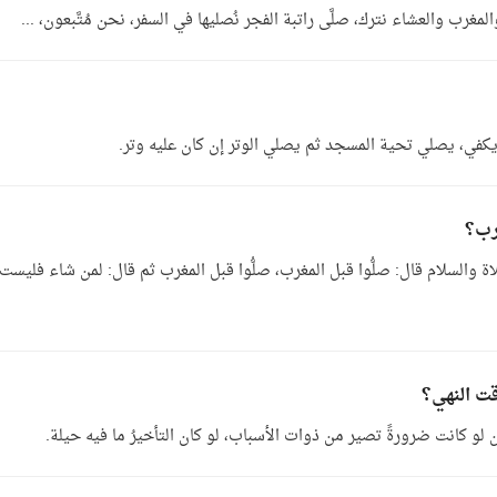
مغرب والعشاء نترك، صلَّى راتبة الفجر نُصليها في السفر، نحن مُتَّبعون، ...
 يكفي، يصلي تحية المسجد ثم يصلي الوتر إن كان عليه وتر.
رب؟
اة والسلام قال: صلُّوا قبل المغرب، صلُّوا قبل المغرب ثم قال: لمن شاء فليست
ت النهي؟
 لو كانت ضرورةً تصير من ذوات الأسباب، لو كان التأخيرُ ما فيه حيلة.