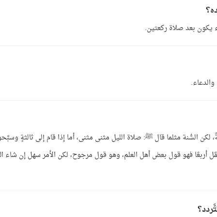
ده؟
ء يكون بعد صلاة ركعتين.
 والدعاء.
لكن السُّنة مثلما قال ﷺ: صلاة الليل مثنى مثنى، أما إذا قام إلى ثالثةٍ وسبَّحو
كمَّل أربعًا فهو قول بعض أهل العلم، وهو قول مرجوح، لكن الأمر سهل إن شاء الل
َردد؟