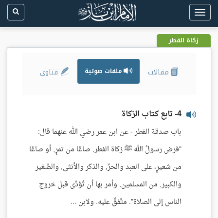
Toggle
navigation
زكاة الفطر
مقالات
ملفات صوتية
فتاوى
4- تابع كتاب الزكاة
باب صدقة الفطر - عن ابن عمر رضي الله عنهما قال:
"فرض رسولُ الله ﷺ زكاة الفطر, صاعًا من تمرٍ, أو صاعًا
من شعيرٍ، على العبد والحرِّ, والذكر والأنثى, والصَّغير
والكبير, من المسلمين, وأمر بها أن تُؤدَّى قبل خروج
الناس إلى الصلاة". متَّفقٌ عليه. ولابن ...