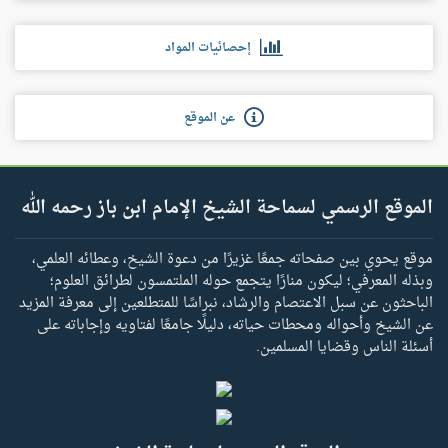
إحصائيات المواد
عن الموقع
الموقع الرسمي لسماحة الشيخ الإمام ابن باز رحمه الله
موقع يحوي بين صفحاته جمعًا غزيرًا من دعوة الشيخ، وعطائه العلمي،
وبذله المعرفي؛ ليكون منارًا يتجمع حوله الملتمسون لطرائق العلوم؛
الباحثون عن سبل الاعتصام والرشاد، نبراسًا للمتطلعين إلى معرفة المزيد
عن الشيخ وأحواله ومحطات حياته، دليلًا جامعًا لفتاويه وإجاباته على
أسئلة الناس وقضايا المسلمين.