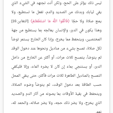
ليس ذلك يؤثر على الحج، ولكن أنت تجتهد في الشيء الذي
يقي ثيابك وبدنك من الصديد والدم، تفعل ما تستطيع، ولا
يمنع صلاة ولا حجًا
فَاتَّقُوا اللَّهَ مَا اسْتَطَعْتُمْ
[التغابن:16]
وهذا يكون في الدبر، والإنسان يعالجه بما يستطيع من جهة
المختصين، ويتحفظ مما يخرج، وإذا كان الخارج يستمر توضأ
لكل صلاة، تمسح بشيء من مناديل ونحوها عند دخول الوقتـ
ثم يتوضأ، يتمسح ثلاث مرات، أو أكثر عن الخارج من داخل
الدبر، أو يستنجي بماء إن كان لا يضره الماء، وإلا فليكفي
التمسح بالمناديل الطاهرة ثلاث مرات فأكثر، حتى ينقي المحل
حسب الطاقة بعد دخول الوقت، ثم يتوضأ وضوء الصلاة،
ويتحفظ في بقية الأوقات بما يصونه من آثار الدم والصديد
الذي يخرج، ولا يضر ذلك حجه، ولا يضر صلاته، والحمد لله،
نعم.