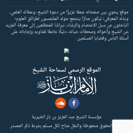
موقع يحوي بين صفحاته جمعًا غزيرًا من دعوة الشيخ، وعطائه العلمي،
وبذله المعرفي؛ ليكون منارًا يتجمع حوله الملتمسون لطرائق العلوم؛
الباحثون عن سبل الاعتصام والرشاد، نبراسًا للمتطلعين إلى معرفة المزيد
عن الشيخ وأحواله ومحطات حياته، دليلًا جامعًا لفتاويه وإجاباته على
أسئلة الناس وقضايا المسلمين.
الموقع الرسمي لسماحة الشيخ
مؤسسة الشيخ عبد العزيز بن باز الخيرية
جميع الحقوق محفوظة والنقل متاح لكل مسلم بشرط ذكر المصدر