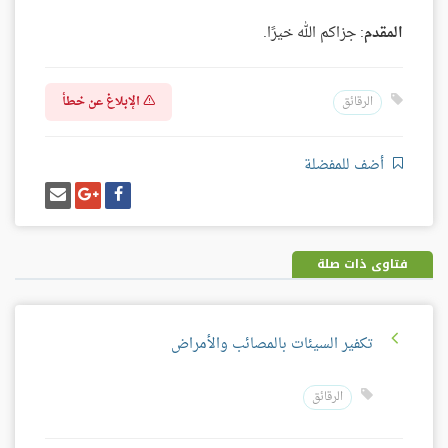
المقدم
: جزاكم الله خيرًا.
الإبلاغ عن خطأ
الرقائق
أضف للمفضلة
شارك
شارك
إرسل
على
على
إيميل
فيسبوك
غوغل
بلس
فتاوى ذات صلة
تكفير السيئات بالمصائب والأمراض
الرقائق