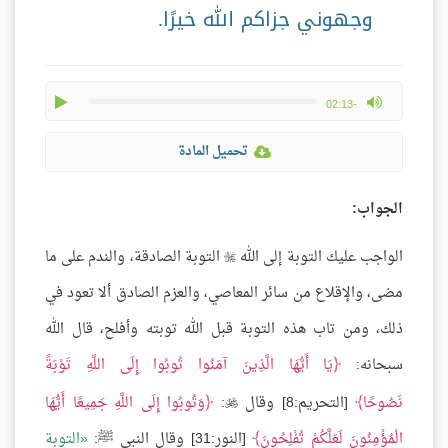
وجهوني جزاكم الله خيرًا.
play
max volume
-02:13
تحميل المادة
الجواب:
الواجب عليك التوبة إلى الله
التوبة الصادقة، والندم على ما

مضى، والإقلاع من سائر المعاصي، والعزم الصادق ألا تعود في
ذلك، ومن تاب هذه التوبة قبل الله توبته وأفلح، قال الله
سبحانه:
يَا أَيُّهَا الَّذِينَ آمَنُوا تُوبُوا إِلَى اللَّهِ تَوْبَةً
نَصُوحًا
[التحريم:8] وقال
:
وَتُوبُوا إِلَى اللَّهِ جَمِيعًا أَيُّهَا

الْمُؤْمِنُونَ لَعَلَّكُمْ تُفْلِحُونَ
[النور:31] وقال النبي ﷺ:
التوبة