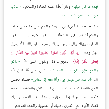
تهدم ما كان قبلها
وقال أيضًا -عليه الصلاة والسلام-:
التائب
من الذنب كمن لا ذنب له
.
فإذا صدقت يا أخي! في التوبة والندم على ما مضى منك،
والعزم ألا تعود في ذلك؛ فأنت على خير عظيم، وأبشر بالخير
العظيم، وإياك والوساوس، وإياك وسوء الظن بالله، الله يقول
-جل وعلا-:
يَا أَيُّهَا الَّذِينَ آمَنُوا اجْتَنِبُوا كَثِيرًا مِنَ الظَّنِّ إِنَّ
بَعْضَ الظَّنِّ إِثْمٌ
[الحجرات:12] ويقول النبي ﷺ:
إياكم
والظن؛ فإن الظن أكذب الحديث
ويقول النبي ﷺ يقول الله
:
أنا عند ظن عبدي بي، وأنا معه إذا دعاني
فعليك بحسن

الظن بالله، فإنه سبحانه وعد من تاب الفلاح والمغفرة والجنة،
فأحسن ظنك بربك إذا تبت إليه، وصدقت في التوبة، وعليك
قضاء الأيام التي أفطرتها، عليك أن تقضيها، والحمد لله، نعم.