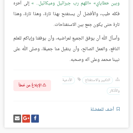
وبين خطاياي
اللهم رب جبرائيل وميكائيل..
إلى آخره
فكله طيب، والأفضل أن يستفتح بهذا تارة، وهذا تارة، وهذا
تارة حتى يكون جمع بين الاستفتاحات.
وأسأل الله أن يوفق الجميع لمراضيه، وأن يوفقنا وإياكم للعلم
النافع، والعمل الصالح، وأن يتقبل منا جميعًا، وصلى الله على
نبينا محمد وعلى آله وصحبه.
التكبير والاستفتاح
الأدعية
الإبلاغ عن خطأ
والأذكار
أضف للمفضلة
شارك
شارك
إرسل
على
على
إيميل
فيسبوك
غوغل
بلس