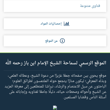
فتاوى متنوعة
إحصائيات المواد
عن الموقع
الموقع الرسمي لسماحة الشيخ الإمام ابن باز رحمه الله
موقع يحوي بين صفحاته جمعًا غزيرًا من دعوة الشيخ، وعطائه العلمي،
وبذله المعرفي؛ ليكون منارًا يتجمع حوله الملتمسون لطرائق العلوم؛
الباحثون عن سبل الاعتصام والرشاد، نبراسًا للمتطلعين إلى معرفة المزيد
عن الشيخ وأحواله ومحطات حياته، دليلًا جامعًا لفتاويه وإجاباته على
أسئلة الناس وقضايا المسلمين.