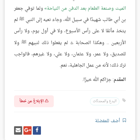
الميت وصنعة الطعام بعد الدفن من النياحة
ولما توفي جعفر
بن أبي طالب شهيدًا في سبيل الله، وجاء نعيه إلى النبي ﷺ لم
يتخذ مأتمًا لا على رأس الأسبوع، ولا في أول يوم، ولا رأس
الأربعين .. وهكذا الصحابة
لم يفعلوا ذلك لنبيهم ﷺ ولا

للصديق، ولا عمر، ولا عثمان، ولا علي، ولا غيرهم، فالواجب
ترك ذلك؛ لأنه من عمل الجاهلية، نعم.
المقدم
: جزاكم الله خيرًا.
الإبلاغ عن خطأ
البدع والمحدثات
أضف للمفضلة
شارك
شارك
إرسل
على
على
إيميل
فيسبوك
غوغل