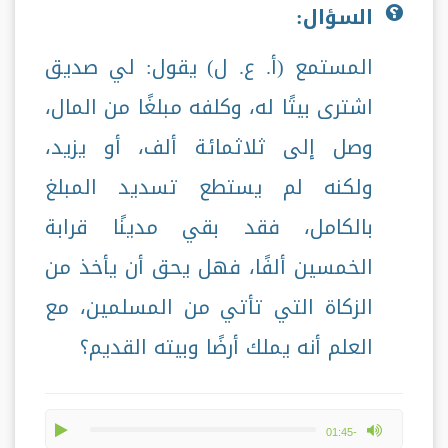
السؤال:
المستمع (أ. ع. ل) يقول: لي صديق
اشترى بيتًا له، وكلفه مبلغًا من المال،
وصل إلى ثلاثمائة ألف، أو يزيد،
ولكنه لم يستطع تسديد المبلغ
بالكامل، فقد بقي مدينًا قرابة
الخمسين ألفًا، فهل يحق أن يأخذ من
الزكاة التي تأتي من المسلمين، مع
العلم أنه يملك أرضًا وبيته القديم؟
play
max volume
-01:45