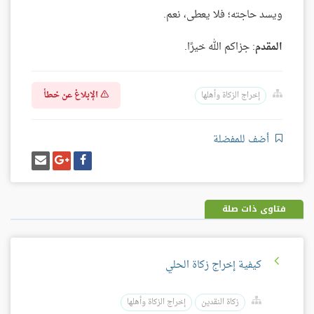
ويسد حاجته؛ فلا يعطى، نعم.
المقدم
: جزاكم الله خيرًا.
الإبلاغ عن خطأ
إخراج الزكاة وأهلها
أضف للمفضلة
شارك
شارك
إرسل
على
على
إيميل
فيسبوك
غوغل
بلس
فتاوى ذات صلة
كيفية إخراج زكاة الحلي
زكاة النقدين
إخراج الزكاة وأهلها