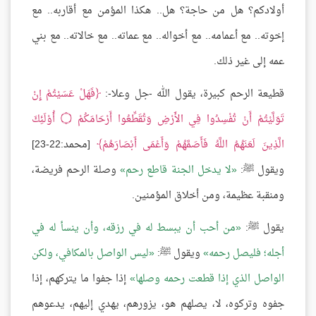
أولادكم؟ هل من حاجة؟ هل.. هكذا المؤمن مع أقاربه.. مع
إخوته.. مع أعمامه.. مع أخواله.. مع عماته.. مع خالاته.. مع بني
عمه إلى غير ذلك.
قطيعة الرحم كبيرة، يقول الله -جل وعلا-:
فَهَلْ عَسَيْتُمْ إِنْ
تَوَلَّيْتُمْ أَنْ تُفْسِدُوا فِي الأَرْضِ وَتُقَطِّعُوا أَرْحَامَكُمْ
۝
أُوْلَئِكَ
الَّذِينَ لَعَنَهُمُ اللَّهُ فَأَصَمَّهُمْ وَأَعْمَى أَبْصَارَهُمْ
[محمد:22-23]
ويقول ﷺ:
لا يدخل الجنة قاطع رحم
وصلة الرحم فريضة،
ومنقبة عظيمة، ومن أخلاق المؤمنين.
يقول ﷺ:
من أحب أن يبسط له في رزقه، وأن ينسأ له في
أجله؛ فليصل رحمه
ويقول ﷺ:
ليس الواصل بالمكافي، ولكن
الواصل الذي إذا قطعت رحمه وصلها
إذا جفوا ما يتركهم، إذا
جفوه وتركوه، لا، يصلهم هو، يزورهم، يهدي إليهم، يدعوهم