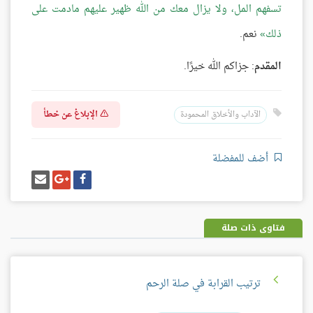
تسفهم المل، ولا يزال معك من الله ظهير عليهم مادمت على
ذلك
نعم.
المقدم
: جزاكم الله خيرًا.
الإبلاغ عن خطأ
الآداب والأخلاق المحمودة
أضف للمفضلة
شارك
شارك
إرسل
على
على
إيميل
فيسبوك
غوغل
بلس
فتاوى ذات صلة
ترتيب القرابة في صلة الرحم