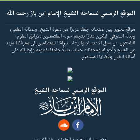
الموقع الرسمي لسماحة الشيخ الإمام ابن باز رحمه الله
موقع يحوي بين صفحاته جمعًا غزيرًا من دعوة الشيخ، وعطائه العلمي،
وبذله المعرفي؛ ليكون منارًا يتجمع حوله الملتمسون لطرائق العلوم؛
الباحثون عن سبل الاعتصام والرشاد، نبراسًا للمتطلعين إلى معرفة المزيد
عن الشيخ وأحواله ومحطات حياته، دليلًا جامعًا لفتاويه وإجاباته على
أسئلة الناس وقضايا المسلمين.
الموقع الرسمي لسماحة الشيخ
مؤسسة الشيخ عبد العزيز بن باز الخيرية