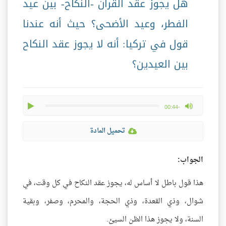
هل يجوز عقد القران -النكاح- بين عيد
الفطر، وعيد الأضحى؟ حيث أنه عندنا
قول في تركيا: أنه لا يجوز عقد النكاح
بين العيدين؟
play
max volume
-00:44
تحميل المادة
الجواب:
هذا قول باطل لا أساس له، يجوز عقد النكاح في كل وقت، في
شوال، وذي القعدة، وذي الحجة، والمحرم، وصفر، وبقية
السنة، ولا يجوز هذا الظن السيئ.