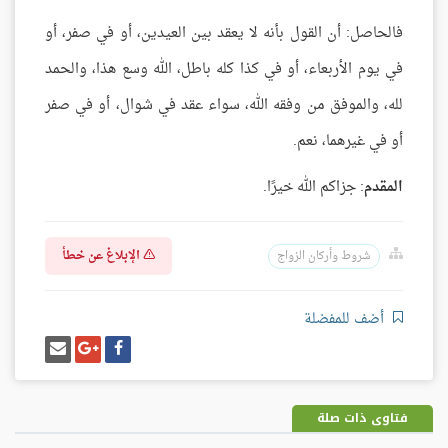
فالحاصل: أن القول بأنه لا يعقد بين العيدين، أو في صفر، أو
في يوم الأربعاء، أو في كذا كله باطل، الله وسع هذا، والحمد
لله، والموفق من وفقه الله، سواء عقد في شوال، أو في صفر
أو في غيرهما، نعم.
المقدم
: جزاكم الله خيرًا.
الإبلاغ عن خطأ
شروط وأركان الزواج
أضف للمفضلة
شارك
شارك
إرسل
على
على
إيميل
فيسبوك
غوغل
بلس
فتاوى ذات صلة