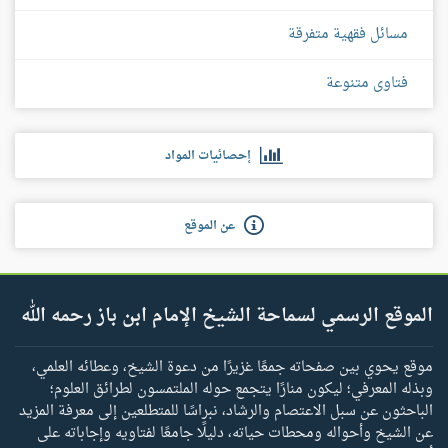
مسائل فقهية متفرقة
فتاوى متنوعة
إحصائيات المواد
عن الموقع
الموقع الرسمي لسماحة الشيخ الإمام ابن باز رحمه الله
موقع يحوي بين صفحاته جمعًا غزيرًا من دعوة الشيخ، وعطائه العلمي،
وبذله المعرفي؛ ليكون منارًا يتجمع حوله الملتمسون لطرائق العلوم؛
الباحثون عن سبل الاعتصام والرشاد، نبراسًا للمتطلعين إلى معرفة المزيد
عن الشيخ وأحواله ومحطات حياته، دليلًا جامعًا لفتاويه وإجاباته على