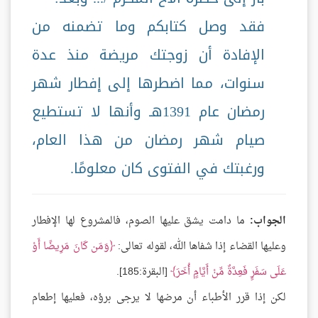
فقد وصل كتابكم وما تضمنه من
الإفادة أن زوجتك مريضة منذ عدة
سنوات، مما اضطرها إلى إفطار شهر
رمضان عام 1391هـ وأنها لا تستطيع
صيام شهر رمضان من هذا العام،
ورغبتك في الفتوى كان معلومًا.
الجواب:
ما دامت يشق عليها الصوم، فالمشروع لها الإفطار
وعليها القضاء إذا شفاها الله، لقوله تعالى:
وَمَن كَانَ مَرِيضًا أَوْ
عَلَى سَفَرٍ فَعِدَّةٌ مِّنْ أَيَّامٍ أُخَرَ
[البقرة:185].
لكن إذا قرر الأطباء أن مرضها لا يرجى برؤه، فعليها إطعام