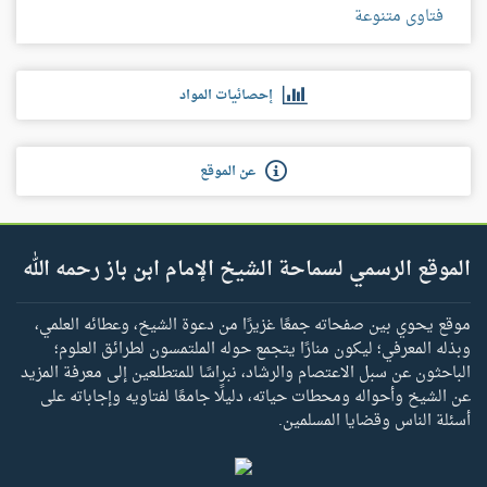
فتاوى متنوعة
إحصائيات المواد
عن الموقع
الموقع الرسمي لسماحة الشيخ الإمام ابن باز رحمه الله
موقع يحوي بين صفحاته جمعًا غزيرًا من دعوة الشيخ، وعطائه العلمي،
وبذله المعرفي؛ ليكون منارًا يتجمع حوله الملتمسون لطرائق العلوم؛
الباحثون عن سبل الاعتصام والرشاد، نبراسًا للمتطلعين إلى معرفة المزيد
عن الشيخ وأحواله ومحطات حياته، دليلًا جامعًا لفتاويه وإجاباته على
أسئلة الناس وقضايا المسلمين.