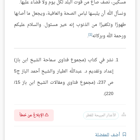
مسكين، نصف صاع من قوت البلد لكل يوم ولا قضاء عليها.
ونسأل الله أن يلبسها لباس الصحة والعافية، ويجعل ما أصابها
طهورًا وتكفيرًا من الذنوب إنه خير مسئول. والسلام عليكم
[1]
ورحمة الله وبركاته
.
نشر في كتاب (مجموع فتاوى سماحة الشيخ ابن باز)
إعداد وتقديم د. عبدالله الطيار والشيخ أحمد الباز ج5
ص 237، (مجموع فتاوى ومقالات الشيخ ابن باز 15/
220).
الإبلاغ عن خطأ
الأعذار المبيحة للفطر
أضف للمفضلة