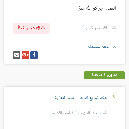
المقدم: جزاكم الله خيرًا.
الإبلاغ عن خطأ
الأطعمة والأشربة
أضف للمفضلة
شارك
شارك
إرسل
على
على
إيميل
فيسبوك
غوغل
بلس
فتاوى ذات صلة
حكم توزيع الدخان أثناء التعزية
أحكام التعزية
الأطعمة والأشربة