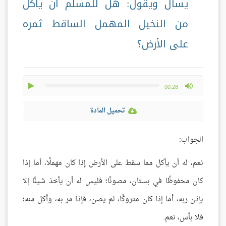
يسأل ويقول: هل للمسلم أن يأكل
من النخيل المهمل الساقط ثمره
على الأرض؟
play
max volume
-00:28
تحميل المادة
الجواب:
نعم، له أن يأكل مما سقط على الأرض إذا كان مهملًا، أما إذا
كان محفوظًا في بستان، مصونًا؛ فليس له أن يأخذ شيئًا إلا
بإذن ربه، أما إذا كان متروكًا، لم يصن، فإذا مر به، وأكل منه؛
فلا بأس، نعم.