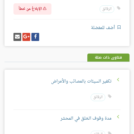
الإبلاغ عن خطأ
الرقائق
أضف للمفضلة
شارك
شارك
إرسل
على
على
إيميل
فيسبوك
غوغل
بلس
فتاوى ذات صلة
تكفير السيئات بالمصائب والأمراض
الرقائق
مدة وقوف الخلق في المحشر