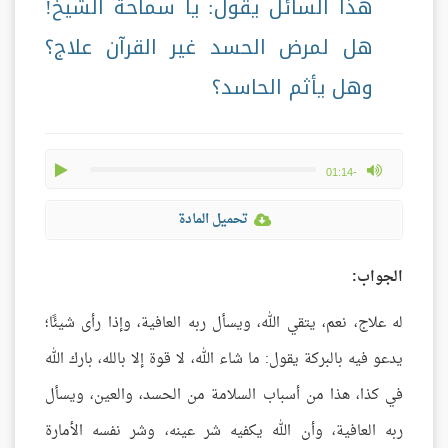
هذا السائل يقول: يا سماحة الشيخ!
هل لمرض الحسد غير القرآن علاج؟
وهل يأثم الحاسد؟
play
max volume
-01:14
تحميل المادة
الجواب:
له علاج، نعم، يتقي الله، ويسأل ربه العافية، وإذا رأى شيئًا؛
يدعو فيه بالبركة يقول: ما شاء الله، لا قوة إلا بالله، بارك الله
في كذا، هذا من أسباب السلامة من الحسد، والعين، ويسأل
ربه العافية، وأن الله يكفيه شر عينه، وشر نفسه الأمارة