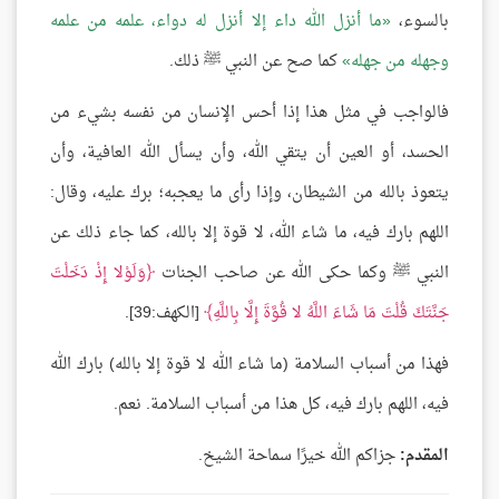
بالسوء،
ما أنزل الله داء إلا أنزل له دواء، علمه من علمه
وجهله من جهله
كما صح عن النبي ﷺ ذلك.
فالواجب في مثل هذا إذا أحس الإنسان من نفسه بشيء من
الحسد، أو العين أن يتقي الله، وأن يسأل الله العافية، وأن
يتعوذ بالله من الشيطان، وإذا رأى ما يعجبه؛ برك عليه، وقال:
اللهم بارك فيه، ما شاء الله، لا قوة إلا بالله، كما جاء ذلك عن
النبي ﷺ وكما حكى الله عن صاحب الجنات
وَلَوْلا إِذْ دَخَلْتَ
جَنَّتَكَ قُلْتَ مَا شَاءَ اللَّهُ لا قُوَّةَ إِلَّا بِاللَّهِ
[الكهف:39].
فهذا من أسباب السلامة (ما شاء الله لا قوة إلا بالله) بارك الله
فيه، اللهم بارك فيه، كل هذا من أسباب السلامة. نعم.
المقدم:
جزاكم الله خيرًا سماحة الشيخ.