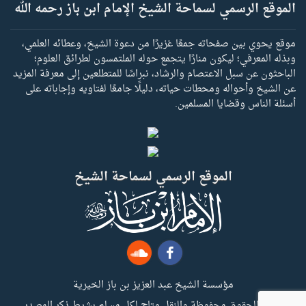
الموقع الرسمي لسماحة الشيخ الإمام ابن باز رحمه الله
موقع يحوي بين صفحاته جمعًا غزيرًا من دعوة الشيخ، وعطائه العلمي،
وبذله المعرفي؛ ليكون منارًا يتجمع حوله الملتمسون لطرائق العلوم؛
الباحثون عن سبل الاعتصام والرشاد، نبراسًا للمتطلعين إلى معرفة المزيد
عن الشيخ وأحواله ومحطات حياته، دليلًا جامعًا لفتاويه وإجاباته على
أسئلة الناس وقضايا المسلمين.
الموقع الرسمي لسماحة الشيخ
مؤسسة الشيخ عبد العزيز بن باز الخيرية
جميع الحقوق محفوظة والنقل متاح لكل مسلم بشرط ذكر المصدر