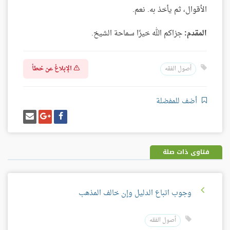
الأقوال، ثم يأخذ به. نعم.
المقدم:
جزاكم الله خيرًا سماحة الشيخ.
الإبلاغ عن خطأ
أصول الفقه
أضف للمفضلة
شارك
شارك
إرسل
على
على
إيميل
فيسبوك
غوغل
بلس
فتاوى ذات صلة
وجوب اتباع الدليل وإن خالف المذهب
أصول الفقه