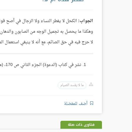
الجواب:
الكحل لا يفطر النساء ولا الرجال في أصح قولي
وهكذا ما يحصل به تجميل الوجه من الصابون والدهان و
لا حرج فيه في حق الصائم، مع أنه لا ينبغي استعمال الم
نشر في كتاب (الدعوة) الجزء الثاني ص 170، (مجموع فتاوى ومقالات الشيخ ابن باز 15/ 259).
ما لا يفسد الصيام
أضف للمفضلة
فتاوى ذات صلة