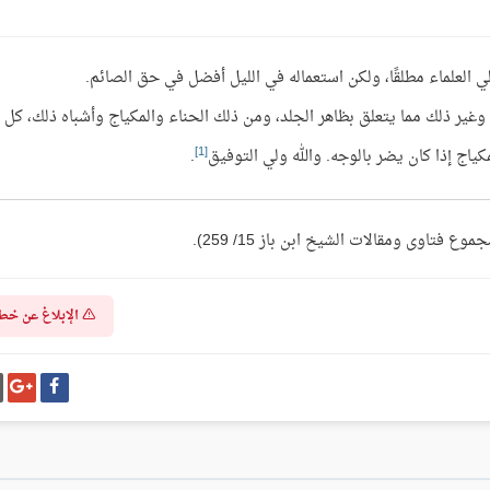
 العلماء مطلقًا، ولكن استعماله في الليل أفضل في حق الصائم.
غير ذلك مما يتعلق بظاهر الجلد، ومن ذلك الحناء والمكياج وأشباه ذلك، كل 
[1]
كياج إذا كان يضر بالوجه. والله ولي التوفيق
.
الإبلاغ عن خط
شارك
شا
على
عل
فيسبوك
غو
بل