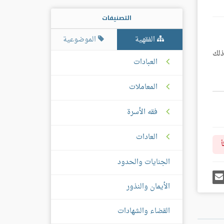
التصنيفات
الفقهية
الموضوعية
ذلك
العبادات
المعاملات
فقه الأسرة
العادات
أ
الجنايات والحدود
رك
إرسل
ى
إيميل
الأيمان والنذور
غل
س
القضاء والشهادات