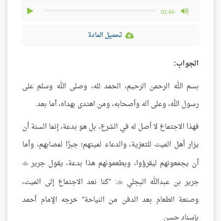
play
max volume
-01:44
تحميل المادة
الجواب:
بسم الله الرحمن الرحيم، الحمد لله، وصلى الله وسلم على
رسول الله، وعلى آله وأصحابه، ومن اهتدى بهداه، أما بعد.
فهذا الاجتماع لا أصل له في الشرع، بل هو بدعة، إنما السنة أن
يزار أهل الميت للتعزية، والدعاء لميتهم؛ جبرًا لمصابهم، وأما
أن يجمعونهم ليقرؤوا، ويطعمونهم هذا بدعة، يقول جرير

جرير بن عبدالله البجلي
: "كنا نعد الاجتماع إلى الميت،

وصنعة الطعام بعد الدفن من النياحة" خرجه الإمام أحمد
بإسناد حسن.