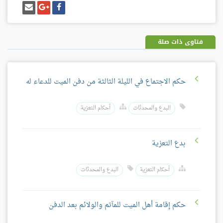
شارك
شارك
إرسل
على
على
إيميل
فيسبوك
غوغل
بلس
فتاوى ذات صلة
حكم الاجتماع في الليلة الثالثة من دفن الميت للدعاء له
البدع والمحدثات
أحكام التعزية
بدع التعزية
أحكام التعزية
البدع والمحدثات
حكم إقامة أهل الميت للمآتم والولائم بعد الدفن