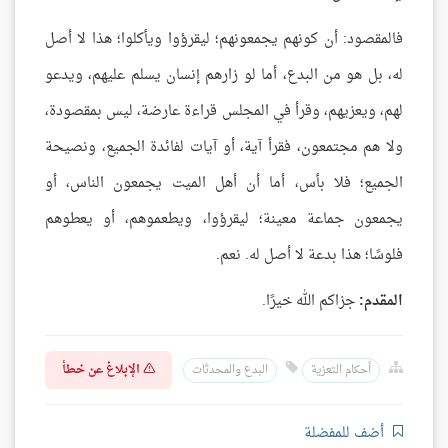
فالمقصود: أن كونهم يجمعونهم؛ ليقرؤوا ويأكلوا؛ هذا لا أصل
له، بل هو من البدع، أما لو زارهم إنسان يسلم عليهم، ويدعو
لهم، ويعزيهم، وقرأ في المجلس قراءة عارضة، ليس بمقصودة،
ولا هم مجتمعون، فقرأ آية، أو آيات لفائدة الجميع، ونصيحة
الجميع؛ فلا بأس، أما أن أهل الميت يجمعون الناس، أو
يجمعون جماعة معينة؛ ليقرؤوا، ويطعموهم، أو يعطوهم
فلوسًا؛ هذا بدعة لا أصل له. نعم.
المقدم:
جزاكم الله خيرًا.
الإبلاغ عن خطأ
أحكام التعزية
البدع والمحدثات
أضف للمفضلة