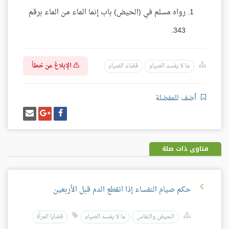
رواه مسلم في (الحيض) باب إنما الماء من الماء برقم
343.
الإبلاغ عن خطأ
ما لا يفسد الصيام
قضاء الصيام
أضف للمفضلة
شارك
شارك
إرسل
على
على
إيميل
فيسبوك
غوغل
بلس
فتاوى ذات صلة
حكم صيام النفساء إذا انقطع الدم قبل الأربعين
الحيض والنفاس
ما لا يفسد الصيام
قضايا المرأة