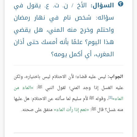
السؤال:
الأخ / ن. ت. ع. يقول في
سؤاله: شخص نام في نهار رمضان
واحتلم وخرج منه المني، هل يقضي
هذا اليوم؟ علمًا بأنه أمسك حتى أذان
المغرب، أي أكمل يومه؟
الجواب:
ليس عليه قضاء؛ لأن الاحتلام ليس باختياره، ولكن
عليه الغسل إذا وجد المني؛ لقول النبي ﷺ:
الماء من
[1]
الماء
، وقوله ﷺ لأم سليم لما سألته عن الاحتلام: هل عليها
منه غسل؟ قال ﷺ:
نعم إذا رأت الماء
متفق على صحته.