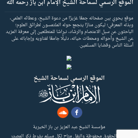
الموقع الرسمي لسماحة الشيخ الإمام ابن باز رحمه الله
موقع يحوي بين صفحاته جمعًا غزيرًا من دعوة الشيخ، وعطائه العلمي،
وبذله المعرفي؛ ليكون منارًا يتجمع حوله الملتمسون لطرائق العلوم؛
الباحثون عن سبل الاعتصام والرشاد، نبراسًا للمتطلعين إلى معرفة المزيد
عن الشيخ وأحواله ومحطات حياته، دليلًا جامعًا لفتاويه وإجاباته على
أسئلة الناس وقضايا المسلمين.
الموقع الرسمي لسماحة الشيخ
مؤسسة الشيخ عبد العزيز بن باز الخيرية
جميع الحقوق محفوظة والنقل متاح لكل مسلم بشرط ذكر المصدر