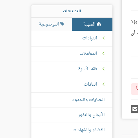
التصنيفات
إلا
الفقهية
الموضوعية
 أن
العبادات
المعاملات
فقه الأسرة
العادات
أ
الجنايات والحدود
رك
إرسل
ى
إيميل
الأيمان والنذور
غل
س
القضاء والشهادات