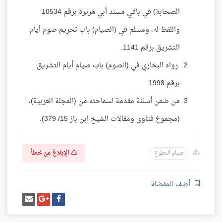
الصحابة) في باقي مسند أبي هريرة برقم 10534
واللفظ له، ومسلم في (الصيام) باب تحريم صوم أيام
التشريق برقم 1141.
رواه البخاري في (الصوم) باب صيام أيام التشريق
برقم 1998.
من ضمن أسئلة مقدمة لسماحته من (المجلة العربية)،
(مجموع فتاوى ومقالات الشيخ ابن باز 15/ 379).
الإبلاغ عن خطأ
صيام التطوع
أضف للمفضلة
شارك
شارك
إرسل
على
على
إيميل
فيسبوك
غوغل
بلس