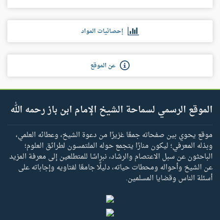
إحصائيات المواد
عن الموقع
الموقع الرسمي لسماحة الشيخ الإمام ابن باز رحمه الله
موقع يحوي بين صفحاته جمعًا غزيرًا من دعوة الشيخ، وعطائه العلمي،
وبذله المعرفي؛ ليكون منارًا يتجمع حوله الملتمسون لطرائق العلوم؛
الباحثون عن سبل الاعتصام والرشاد، نبراسًا للمتطلعين إلى معرفة المزيد
عن الشيخ وأحواله ومحطات حياته، دليلًا جامعًا لفتاويه وإجاباته على
أسئلة الناس وقضايا المسلمين.