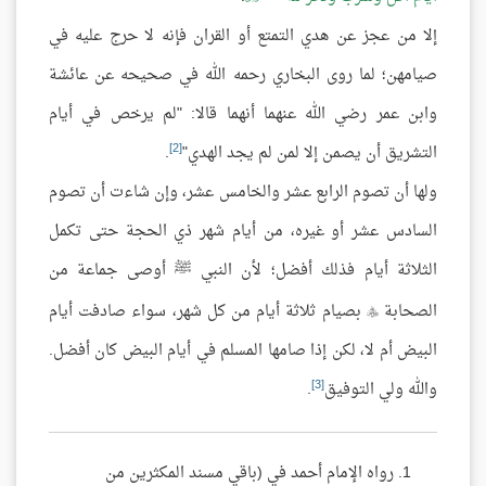
إلا من عجز عن هدي التمتع أو القران فإنه لا حرج عليه في
صيامهن؛ لما روى البخاري رحمه الله في صحيحه عن عائشة
وابن عمر رضي الله عنهما أنهما قالا: "لم يرخص في أيام
[2]
التشريق أن يصمن إلا لمن لم يجد الهدي"
.
ولها أن تصوم الرابع عشر والخامس عشر، وإن شاءت أن تصوم
السادس عشر أو غيره، من أيام شهر ذي الحجة حتى تكمل
الثلاثة أيام فذلك أفضل؛ لأن النبي ﷺ أوصى جماعة من
الصحابة
بصيام ثلاثة أيام من كل شهر، سواء صادفت أيام

البيض أم لا، لكن إذا صامها المسلم في أيام البيض كان أفضل.
[3]
والله ولي التوفيق
.
رواه الإمام أحمد في (باقي مسند المكثرين من