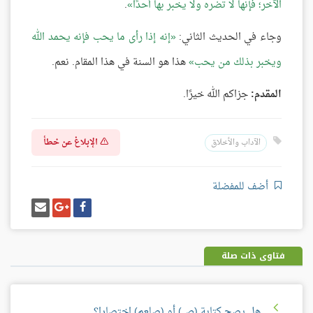
الآخر؛ فإنها لا تضره ولا يخبر بها أحدًا
.
وجاء في الحديث الثاني:
إنه إذا رأى ما يحب فإنه يحمد الله
ويخبر بذلك من يحب
هذا هو السنة في هذا المقام. نعم.
المقدم:
جزاكم الله خيرًا.
الإبلاغ عن خطأ
الآداب والأخلاق
أضف للمفضلة
شارك
شارك
إرسل
على
على
إيميل
فيسبوك
غوغل
بلس
فتاوى ذات صلة
هل يصح كتابة (ص) أو (صلعم) اختصارا؟