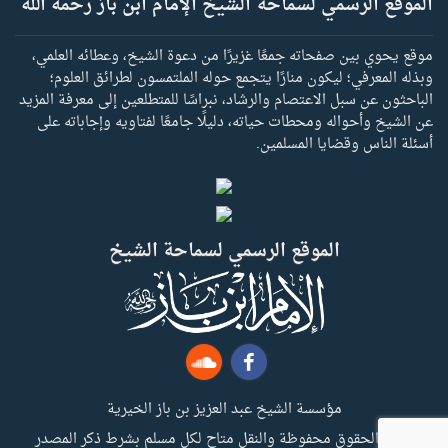
الموقع الرسمي لسماحة الشيخ الإمام ابن باز رحمه الله
موقع يحوي بين صفحاته جمعًا غزيرًا من دعوة الشيخ، وعطائه العلمي،
وبذله المعرفي؛ ليكون منارًا يتجمع حوله الملتمسون لطرائق العلوم؛
الباحثون عن سبل الاعتصام والرشاد، نبراسًا للمتطلعين إلى معرفة المزيد
عن الشيخ وأحواله ومحطات حياته، دليلًا جامعًا لفتاويه وإجاباته على
أسئلة الناس وقضايا المسلمين.
الموقع الرسمي لسماحة الشيخ
مؤسسة الشيخ عبد العزيز بن باز الخيرية
جميع الحقوق محفوظة والنقل متاح لكل مسلم بشرط ذكر المصدر