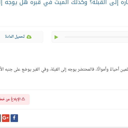
ره إلى القبلة؟ وكذلك الميت في قبره هل يوجه إ
play
تحميل المادة
سلمين أحياءً وأمواتًا، فالمحتضر يوجه إلى القبلة، وفي القبر يوضع على جنبه الأ
الإبلاغ عن خط
شارك
شا
على
عل
فيسبوك
غو