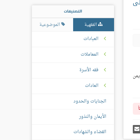
لى
التصنيفات
الفقهية
الموضوعية
العبادات
المعاملات
فقه الأسرة
يمن
العادات
الجنايات والحدود
أ
الأيمان والنذور
رك
إرسل
القضاء والشهادات
ى
إيميل
غل