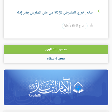
حكم إخراج المقترض للزكاة من مال المقرض بغير إذنه
إخراج الزكاة وأهلها
مجموع الفتاوى
مسيرة عطاء