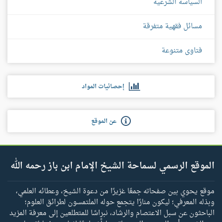
السياسة الشرعية
مسائل فقهية متفرقة
فتاوى متنوعة
إحصائيات المواد
عن الموقع
الموقع الرسمي لسماحة الشيخ الإمام ابن باز رحمه الله
موقع يحوي بين صفحاته جمعًا غزيرًا من دعوة الشيخ، وعطائه العلمي،
وبذله المعرفي؛ ليكون منارًا يتجمع حوله الملتمسون لطرائق العلوم؛
الباحثون عن سبل الاعتصام والرشاد، نبراسًا للمتطلعين إلى معرفة المزيد