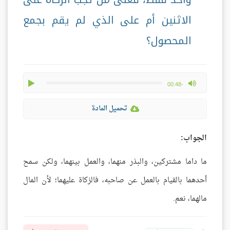
الاثنين أم على الذي لم يقم بجمع
المحصول؟
play
max volume
-00:48
تحميل المادة
الجواب:
ما داما مشتركين، والبذر منهما، والعمل بينهما، ولكن سمح
أحدهما بالقيام بالعمل عن صاحبه، فالزكاة عليهما؛ لأن المال
مالهما، نعم.