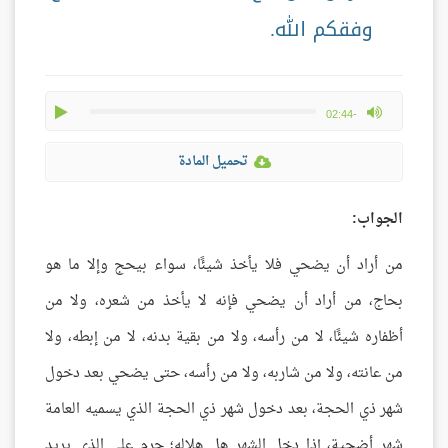
وفقكم الله.
play
max volume
-02:44
تحميل المادة
الجواب:
من أراد أن يضحي فلا يأخذ شيئًا، سواء بيحج وإلا ما هو
بحاج، من أراد أن يضحي فإنه لا يأخذ من شعره، ولا من
أظفاره شيئًا، لا من رأسه، ولا من بقية بدنه، لا من إبطه، ولا
من عانته، ولا من شاربه، ولا من رأسه، حتى يضحي بعد دخول
شهر ذي الحجة، بعد دخول شهر ذي الحجة الذي يسميه العامة
شهر أضحية، إذا دخل الشهر هل هلاله؛ حرم على الذي يريد