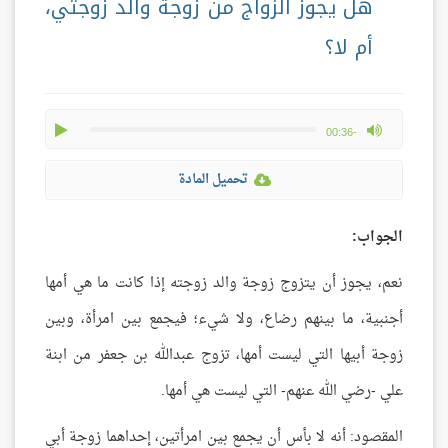
هل يجوز الزواج من زوجة والد زوجتي،
أم لا؟
play
max volume
-00:36
تحميل المادة
الجواب:
نعم، يجوز أن يتزوج زوجة والد زوجته إذا كانت ما هي أمها
أجنبية، ما بينهم رضاع، ولا شيء؛ فيجمع بين امرأة، وبين
زوجة أبيها التي ليست أمها، تزوج عبدالله بن جعفر من ابنة
علي -رضي الله عنهم- التي ليست هي أمها.
المقصود: أنه لا بأس أن يجمع بين امرأتين، إحداهما زوجة أبي