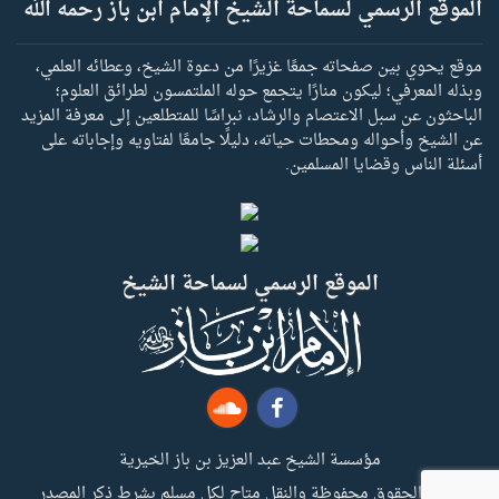
الموقع الرسمي لسماحة الشيخ الإمام ابن باز رحمه الله
موقع يحوي بين صفحاته جمعًا غزيرًا من دعوة الشيخ، وعطائه العلمي،
وبذله المعرفي؛ ليكون منارًا يتجمع حوله الملتمسون لطرائق العلوم؛
الباحثون عن سبل الاعتصام والرشاد، نبراسًا للمتطلعين إلى معرفة المزيد
عن الشيخ وأحواله ومحطات حياته، دليلًا جامعًا لفتاويه وإجاباته على
أسئلة الناس وقضايا المسلمين.
الموقع الرسمي لسماحة الشيخ
مؤسسة الشيخ عبد العزيز بن باز الخيرية
جميع الحقوق محفوظة والنقل متاح لكل مسلم بشرط ذكر المصدر