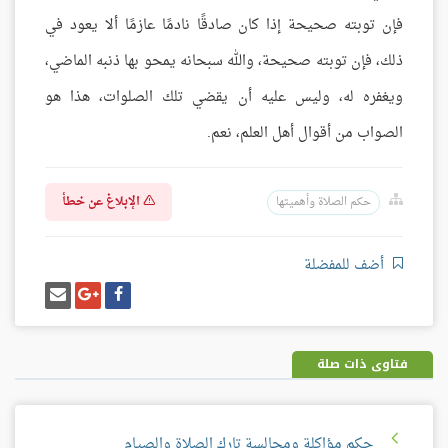
فإن توبته صحيحة إذا كان صادقًا نادمًا عازمًا ألا يعود في
ذلك، فإن توبته صحيحة، والله سبحانه يمحو بها ذنبه الماضي،
ويغفره له، وليس عليه أن يقضي تلك الصلوات، هذا هو
الصواب من أقوال أهل العلم، نعم.
الإبلاغ عن خطأ
حكم الصلاة وأهميتها
أضف للمفضلة
شارك
شارك
إرسل
على
على
إيميل
فيسبوك
غوغل
بلس
فتاوى ذات صلة
حكم مؤاكلة ومجالسة تارك الصلاة والصيام