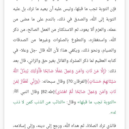
فإن التوبة تجب ما قبلها، وليس عليه أن يعيد ما ترك، بل عليه
التوبة إلى الله، والصدق في ذلك، بالندم على ما مضى من
عمله، والعزم ألا يعود، ثم الاستكثار من العمل الصالح، من ذكر
الله، واستغفاره، والتطوع بالصلوات وغيرها من الصدقات
والصيام، ونحو ذلك، ويكفي هذا؛ لأن الله قال -جل وعلا- في
كتابه العظيم لما ذكر المشرك والقاتل بغير حق والزاني، قال بعد
ذلك:
إِلَّا مَنْ تَابَ وَآمَنَ وَعَمِلَ عَمَلًا صَالِحًا فَأُوْلَئِكَ يُبَدِّلُ اللَّهُ
سَيِّئَاتِهِمْ حَسَنَاتٍ
[الفرقان:70] وقال سبحانه:
وَإِنِّي لَغَفَّارٌ لِمَنْ
تَابَ وَآمَنَ وَعَمِلَ صَالِحًا ثُمَّ اهْتَدَى
[طه:82] وقال النبي ﷺ:
التوبة تجب ما قبلها
وقال:
التائب من الذنب كمن لا ذنب
له
.
فالذي ترك الصلاة، ثم هداه الله، ورجع إلى دينه، وإلى إسلامه،