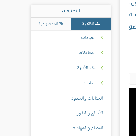
ل،
التصنيفات
سة
الفقهية
الموضوعية
هو
العبادات
المعاملات
فقه الأسرة
العادات
الجنايات والحدود
الأيمان والنذور
القضاء والشهادات