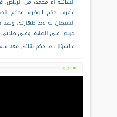
السائلة أم محمد، من الرياض، 
وأعرف حكم الوضوء وحكم الصل
الشيطان له بعد طهارته، ولقد ج
حريص على الصلاة، وعلى صلاتي أنا
والسؤال: ما حكم بقائي معه سماح
max volume
-01:17