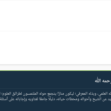
حمه الله
العلمي، وبذله المعرفي؛ ليكون منارًا يتجمع حوله الملتمسون لطرائق العلوم؛ ا
يد عن الشيخ وأحواله ومحطات حياته، دليلًا جامعًا لفتاويه وإجاباته على أسئلة