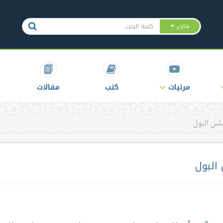
فتاوى
مرئيات
كتب
مقالات
لس البول
البول