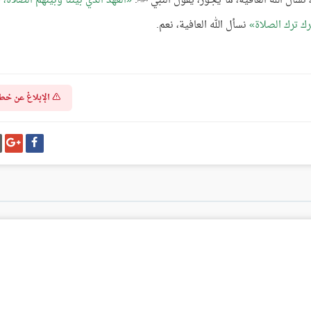
 نسأل الله العافية، ما يجوز، يقول النبي ﷺ:
العهد الذي بيننا وبينهم الصلاة،
رك ترك الصلاة
نسأل الله العافية، نعم.
الإبلاغ عن خط
شارك
شا
على
عل
فيسبوك
غو
بل