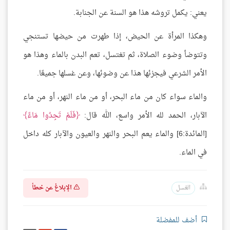
يعني: يكمل تروشه هذا هو السنة عن الجنابة.
وهكذا المرأة عن الحيض، إذا طهرت من حيضها تستنجي
وتتوضأ وضوء الصلاة، ثم تغتسل، تعم البدن بالماء وهذا هو
الأمر الشرعي فيجزئها هذا عن وضوئها، وعن غسلها جميعًا.
والماء سواء كان من ماء البحر، أو من ماء النهر، أو من ماء
الآبار، الحمد لله الأمر واسع، الله قال:
فَلَمْ تَجِدُوا مَاءً
[المائدة:6] والماء يعم البحر والنهر والعيون والآبار كله داخل
في الماء.
الإبلاغ عن خطأ
الغسل
أضف للمفضلة