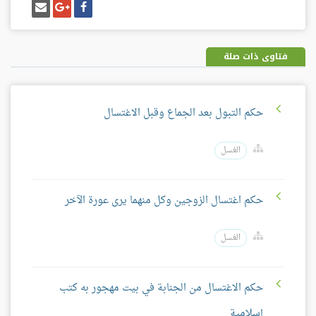
شارك
شارك
إرسل
على
على
إيميل
فيسبوك
غوغل
بلس
فتاوى ذات صلة
حكم التبول بعد الجماع وقبل الاغتسال
الغسل
حكم اغتسال الزوجين وكل منهما يرى عورة الآخر
الغسل
حكم الاغتسال من الجنابة في بيت مهجور به كتب
إسلامية