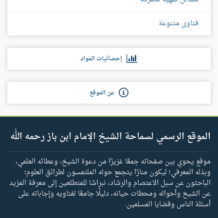
فتاوى متنوعة
إحصائيات المواد
عن الموقع
الموقع الرسمي لسماحة الشيخ الإمام ابن باز رحمه الله
موقع يحوي بين صفحاته جمعًا غزيرًا من دعوة الشيخ، وعطائه العلمي،
وبذله المعرفي؛ ليكون منارًا يتجمع حوله الملتمسون لطرائق العلوم؛
الباحثون عن سبل الاعتصام والرشاد، نبراسًا للمتطلعين إلى معرفة المزيد
عن الشيخ وأحواله ومحطات حياته، دليلًا جامعًا لفتاويه وإجاباته على
أسئلة الناس وقضايا المسلمين.