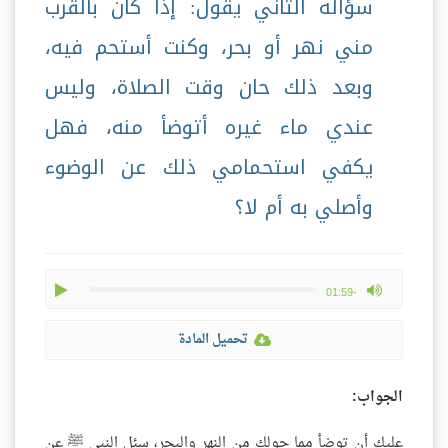
سؤاله الثاني يقول: إذا كان بالقرب
مني نهر أو بحر، وكنت أستحم فيه،
وبعد ذلك حان وقت الصلاة، وليس
عندي ماء غيره أتوضأ منه، فهل
يكفي استحمامي ذلك عن الوضوء
وأصلي به أم لا؟
play
max volume
-01:59
تحميل المادة
الجواب:
عليك أن توضأ مما حولك من النهر والبحر، سئل النبي ﷺ عن