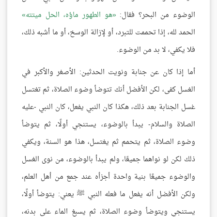
الوضوء من البحر؟ فقال:
هو الطهور ماؤه، الحل ميتته
الحمد لله، إذا تحممت للتبرد، أو لإزالة الوسخ، أو ما أشبه ذلك،
فلا يكفي، لا بد من الوضوء.
أما إذا كان عن جنابة ونويت الحدثين: الأصغر والأكبر في
الغسل كفى، لكن الأفضل أنك تتوضأ وضوء الصلاة، ثم تغتسل
غسل الجنابة بعد ذلك، هكذا كان النبي يفعل، كان النبي -عليه
الصلاة والسلام- يبدأ بالوضوء، يستنجي أولًا، ثم يتوضأ
وضوء الصلاة، ثم يتحمم ثم يغتسل، هذا هو السنة، ويكفي
ذلك لكن لو نواهما جميعًا، ولم يبدأ بالوضوء، من نوى الغسل
والوضوء جميعًا بنية واحدة أجزأه عند جمع من أهل العلم،
ولكن الأفضل أنه يفعل ما فعله النبي ﷺ يعني: يتوضأ أولًا،
يستنجي ويتوضأ وضوء الصلاة، ثم يسبغ الماء على بدنه،