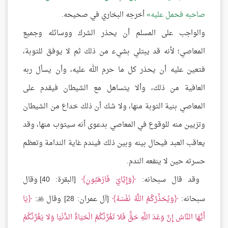
صاحبه فحمل عليه
أخرجه البخاري في صحيحه.
والواجب على المسلم أن يحذر الشرك ووسائله وجميع
المعاصي؛ لأنه قد يبتلي بشيء من ذلك ثم لا يوفق للتوبة،
فتعين عليه أن يحذر كل ما حرم الله عليه، وأن يسأل ربه
العافية من ذلك، وألا يتساهل مع الشيطان فيقدم على
المعاصي بنية التوبة منها، ولا شك أن ذلك خداع من الشيطان
وتزيين منه للوقوع في المعاصي بدعوى أنه سيتوب منها، وقد
يعاقب العبد فيحال بينه وبين ذلك فيندم غاية الندامة وتعظم
حسرته حين لا ينفعه الندم.
وقد قال سبحانه:
وَإِيَّايَ فَارْهَبُونِ
[البقرة: 40] وقال
سبحانه:
وَيُحَذِّرُكُمُ اللَّهُ نَفْسَهُ
[آل عمران: 28] وقال
:
يَا

أَيُّهَا النَّاسُ إِنَّ وَعْدَ اللَّهِ حَقٌّ فَلا تَغُرَّنَّكُمُ الْحَيَاةُ الدُّنْيَا وَلا يَغُرَّنَّكُمْ