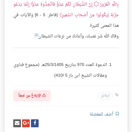
بِاللَّهِ الْغَرُورُ
۝
إِنَّ الشَّيْطَانَ لَكُمْ عَدُوٌّ فَاتَّخِذُوهُ عَدُوًّا إِنَّمَا يَدْعُو
حِزْبَهُ لِيَكُونُوا مِنْ أَصْحَابِ السَّعِيرِ
[فاطر: 5 - 6] والآيات في
هذا المعنى كثيرة.
[1]
وقاك الله شر نفسك، وأعاذك من نزغات الشيطان
.
الدعوة العدد 970 بتاريخ 25/3/1405هـ. (مجموع فتاوى
ومقالات الشيخ ابن باز 5 /410)
الإبلاغ عن خطأ
الرقائق
أضف للمفضلة
شارك
شارك
إرسل
على
على
إيميل
فيسبوك
غوغل