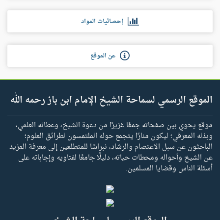
إحصائيات المواد
عن الموقع
الموقع الرسمي لسماحة الشيخ الإمام ابن باز رحمه الله
موقع يحوي بين صفحاته جمعًا غزيرًا من دعوة الشيخ، وعطائه العلمي،
وبذله المعرفي؛ ليكون منارًا يتجمع حوله الملتمسون لطرائق العلوم؛
الباحثون عن سبل الاعتصام والرشاد، نبراسًا للمتطلعين إلى معرفة المزيد
عن الشيخ وأحواله ومحطات حياته، دليلًا جامعًا لفتاويه وإجاباته على
أسئلة الناس وقضايا المسلمين.