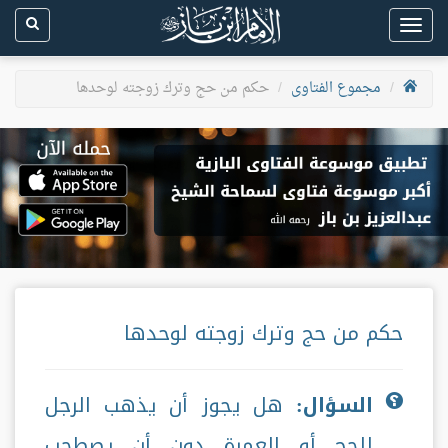
Toggle
navigation
مجموع الفتاوى
حكم من حج وترك زوجته لوحدها
حكم من حج وترك زوجته لوحدها
السؤال:
هل يجوز أن يذهب الرجل
للحج أو العمرة دون أن يصطحب