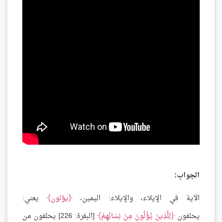
الجواب:
الآية في الإيلاء، والإيلاء: اليمين،
يؤلون
يعني:
يحلفون
لِلَّذِينَ يُؤْلُونَ مِنْ نِسَائِهِمْ
[البقرة: 226] يحلفون من