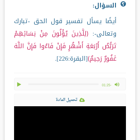
السؤال:
أيضًا يسأل تفسير قول الحق -تبارك
وتعالى-:
لِلَّذِينَ يُؤْلُونَ مِنْ نِسَائِهِمْ
تَرَبُّصُ أَرْبَعَةِ أَشْهُرٍ فَإِنْ فَاءُوا فَإِنَّ اللَّهَ
غَفُورٌ رَحِيمٌ
[البقرة:226].
play
max volume
-01:25
تحميل المادة