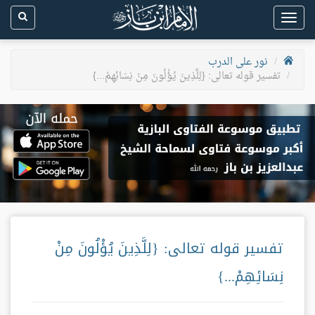
Toggle
navigation
نور على الدرب
تفسير قوله تعالى: {لِلَّذِينَ يُؤْلُونَ مِنْ نِسَائِهِمْ...}
تفسير قوله تعالى: {لِلَّذِينَ يُؤْلُونَ مِنْ
نِسَائِهِمْ...}