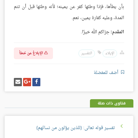
بأن يطأها، فإذا وطئها كفر عن يمينه؛ لأنه وطئها قبل أن تتم
المدة، وعليه كفارة يمين، نعم.
المقدم:
جزاكم الله خيرًا.
الإبلاغ عن خطأ
الإيلاء
التفسير
أضف للمفضلة
شارك
شارك
إرسل
على
على
إيميل
فيسبوك
غوغل
بلس
فتاوى ذات صلة
تفسير قوله تعالى: {للذين يؤلون من نسائهم}