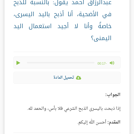
عبدالرزاق أحمد يقول: بالنسبة للذبح
في الأضحية، أنا أذبح باليد اليسرى،
خاصةً وأنا لا أجيد استعمال اليد
اليمنى؟
play
max volume
-00:17
تحميل المادة
الجواب:
إذا ذبحت باليسرى الذبح الشرعي فلا بأس، والحمد لله.
المقدم:
أحسن الله إليكم.