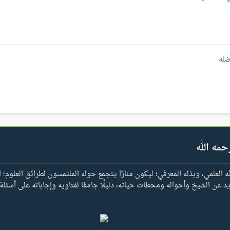
ضله
حمه الله
العلمي، وبذله المعرفي؛ ليكون منارًا يتجمع حوله الملتمسون لطرائق العلوم؛ ا
يد عن الشيخ وأحواله ومحطات حياته، دليلًا جامعًا لفتاويه وإجاباته على أسئلة