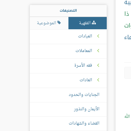
ية
التصنيفات
ذا
الفقهية
الموضوعية
ات
اء
العبادات
المعاملات
فقه الأسرة
العادات
الجنايات والحدود
الأيمان والنذور
لله
القضاء والشهادات