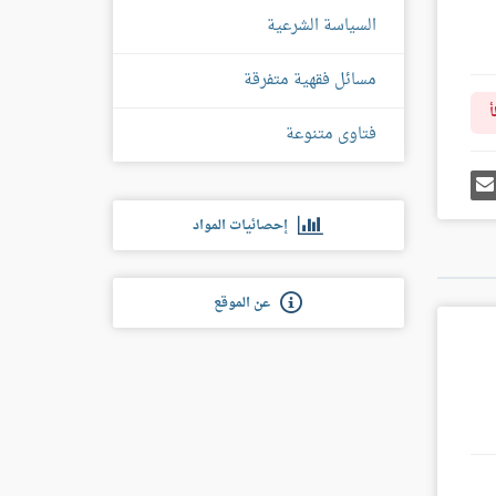
السياسة الشرعية
مسائل فقهية متفرقة
أ
فتاوى متنوعة
رك
إرسل
ى
إيميل
غل
س
إحصائيات المواد
عن الموقع