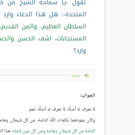
تقول -يا سماحة الشيخ من ضمن
المتحدة-: هل هذا الدعاء وار
السلطان العظيم، والمن القديم، 
المستجابات، اشف الحسن والحس
وارد؟
max volume
-00:47
الجواب:
لا نعرف له أصلًا، لا نعرف له أصلًا، نعم.
وكان يعوذهما بكلمات الله التامة، من كل شيطان وهام
التامة من كل شيطان وهامة ومن كل عين لامة
هذا الث