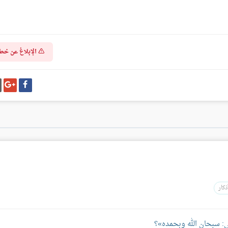
الإبلاغ عن خط
شارك
شا
على
عل
فيسبوك
غو
بل
ذكار
 سبحان الله وبحمده»؟