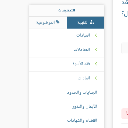
هد
التصنيفات
ل؟
الفقهية
الموضوعية
العبادات
المعاملات
فقه الأسرة
العادات
الجنايات والحدود
الأيمان والنذور
أ
القضاء والشهادات