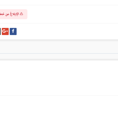
الإبلاغ عن خط
شارك
شا
على
عل
فيسبوك
غو
بل