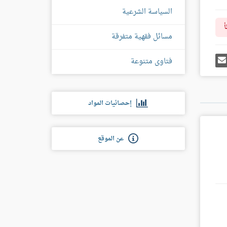
السياسة الشرعية
أ
مسائل فقهية متفرقة
رك
إرسل
فتاوى متنوعة
ى
إيميل
غل
س
إحصائيات المواد
عن الموقع