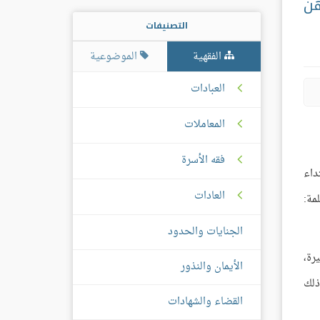
هن
التصنيفات
الفقهية
الموضوعية
العبادات
المعاملات
فقه الأسرة
داء
العادات
مة:
الجنايات والحدود
رة،
الأيمان والنذور
ذلك
القضاء والشهادات