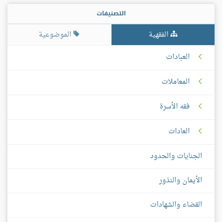
التصنيفات
الفقهية
الموضوعية
العبادات
المعاملات
فقه الأسرة
العادات
الجنايات والحدود
الأيمان والنذور
القضاء والشهادات