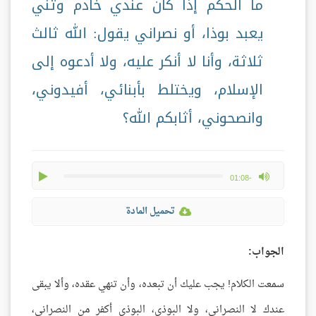
ما الحكم إذا كان عندي خادم وثني
يعبد بوذا، أو نصراني يقول: الله ثالث
ثلاثة، وأنا لا أنكر عليه، ولا أدعوه إلى
الإسلام، ويختلط بأبنائي، أفيدوني،
وانصحوني، أثابكم الله؟
play
max volume
-01:08
تحميل المادة
الجواب:
سمعت الكلام! يجب عليك أن تبعده، وأن تنهي عقده، وألا يبقى
عندك لا النصراني، ولا البوذي، البوذي أكفر من النصراني،