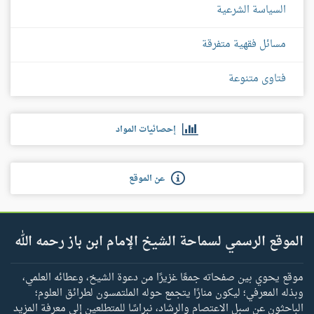
السياسة الشرعية
مسائل فقهية متفرقة
فتاوى متنوعة
إحصائيات المواد
عن الموقع
الموقع الرسمي لسماحة الشيخ الإمام ابن باز رحمه الله
موقع يحوي بين صفحاته جمعًا غزيرًا من دعوة الشيخ، وعطائه العلمي،
وبذله المعرفي؛ ليكون منارًا يتجمع حوله الملتمسون لطرائق العلوم؛
الباحثون عن سبل الاعتصام والرشاد، نبراسًا للمتطلعين إلى معرفة المزيد