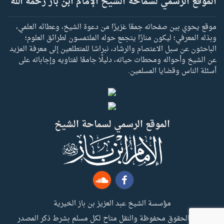
الموقع الرسمي لسماحة الشيخ الإمام ابن باز رحمه الله
موقع يحوي بين صفحاته جمعًا غزيرًا من دعوة الشيخ، وعطائه العلمي،
وبذله المعرفي؛ ليكون منارًا يتجمع حوله الملتمسون لطرائق العلوم؛
الباحثون عن سبل الاعتصام والرشاد، نبراسًا للمتطلعين إلى معرفة المزيد
عن الشيخ وأحواله ومحطات حياته، دليلًا جامعًا لفتاويه وإجاباته على
أسئلة الناس وقضايا المسلمين.
الموقع الرسمي لسماحة الشيخ
مؤسسة الشيخ عبد العزيز بن باز الخيرية
جميع الحقوق محفوظة والنقل متاح لكل مسلم بشرط ذكر المصدر