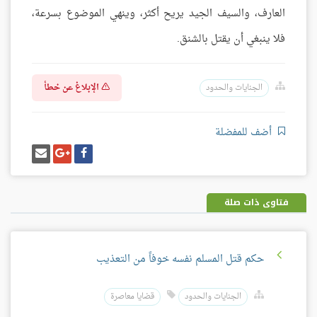
العارف، والسيف الجيد يريح أكثر، وينهي الموضوع بسرعة،
فلا ينبغي أن يقتل بالشنق.
الإبلاغ عن خطأ
الجنايات والحدود
أضف للمفضلة
شارك
شارك
إرسل
على
على
إيميل
فيسبوك
غوغل
بلس
فتاوى ذات صلة
حكم قتل المسلم نفسه خوفاً من التعذيب
الجنايات والحدود
قضايا معاصرة