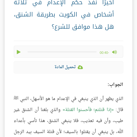
أخيرًا نفذ حكم الإعدام في ثلاثة
أشخاص في الكويت بطريقة الشنق،
هل هذا موافق للشرع؟
play
max volume
-00:40
تحميل المادة
الجواب:
الذي يظهر أن الذي ينبغي في الإعدام ما هو الأسهل، النبي ﷺ
قال:
إذا قتلتم؛ فأحسنوا القتلة
والذي بلغنا أن الشنق غير
طيب، وأن فيه تعذيب، فلا ينبغي الشنق، هذا تأسي بأعداء
الله، بل ينبغي أن يقتلوا بالسيف؛ لأن قتلة السيف بيد الرجل