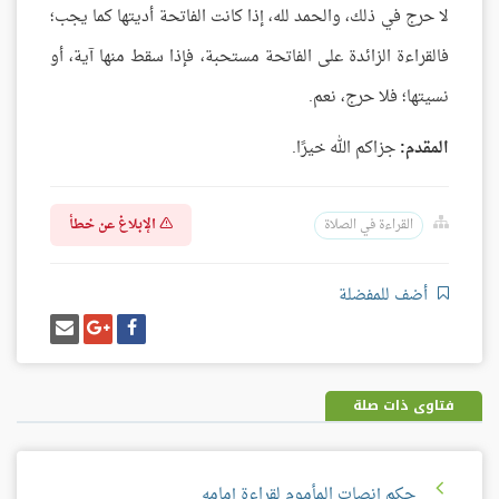
لا حرج في ذلك، والحمد لله، إذا كانت الفاتحة أديتها كما يجب؛
فالقراءة الزائدة على الفاتحة مستحبة، فإذا سقط منها آية، أو
نسيتها؛ فلا حرج، نعم.
المقدم:
جزاكم الله خيرًا.
الإبلاغ عن خطأ
القراءة في الصلاة
أضف للمفضلة
شارك
شارك
إرسل
على
على
إيميل
فيسبوك
غوغل
بلس
فتاوى ذات صلة
حكم إنصات المأموم لقراءة إمامه