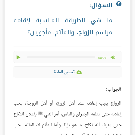
السؤال:
ما هي الطريقة المناسبة لإقامة
مراسم الزواج، والمآتم، مأجورين؟
play
max volume
-00:27
تحميل المادة
الجواب:
الزواج يجب إعلانه عند أهل الزوج، أو أهل الزوجة، يجب
إعلانه حتى يعلمه الجيران والناس، أمر النبي ﷺ بإعلان النكاح
حتى يعرف أنه نكاح، ما هو بزنا، وأما المأتم لا، المآتم يجب