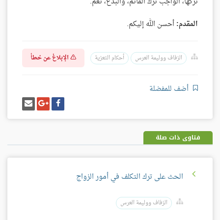
تركها، الواجب ترك المآتم، والبدع، نعم.
المقدم:
أحسن الله إليكم.
الإبلاغ عن خطأ
الزفاف ووليمة العرس
أحكام التعزية
أضف للمفضلة
شارك
شارك
إرسل
على
على
إيميل
فيسبوك
غوغل
بلس
فتاوى ذات صلة
الحث على ترك التكلف في أمور الزواج
الزفاف ووليمة العرس