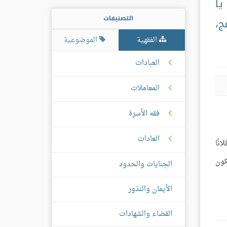
يا
التصنيفات
ج،
الفقهية
الموضوعية
العبادات
المعاملات
فقه الأسرة
العادات
نًا
كون
الجنايات والحدود
الأيمان والنذور
القضاء والشهادات