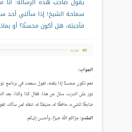
يقول صاحب هذه الرسالة: أنا من 
سماحة الشيخ! إذا سألني أحد سؤال
فأجبته، هل أكون محسنًا؟ أو بماذا
max volume
-01:00
الجواب:
نعم تكون محسنًا إذا بلغته، تقول سمعت في برنامج نور 
نور على الدرب، سئل عن هذا، فقال كذا وكذا، بعد الت
ضابطًا للشيء، حافظًا له، متيقنًا له، تنقله لمن سألك، تق
المقدم:
جزاكم الله خيرًا، وأحسن إليكم.