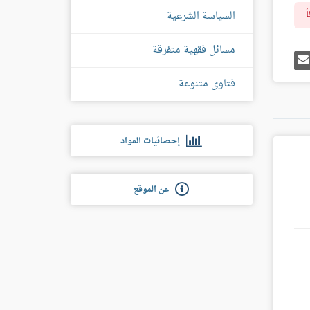
السياسة الشرعية
أ
مسائل فقهية متفرقة
رك
إرسل
ى
إيميل
غل
فتاوى متنوعة
س
إحصائيات المواد
عن الموقع