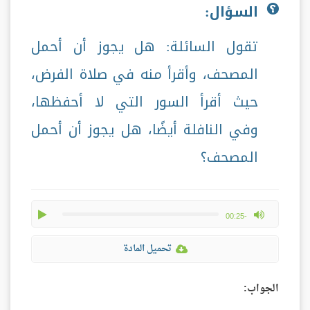
السؤال:
تقول السائلة: هل يجوز أن أحمل
المصحف، وأقرأ منه في صلاة الفرض،
حيث أقرأ السور التي لا أحفظها،
وفي النافلة أيضًا، هل يجوز أن أحمل
المصحف؟
play
max volume
-00:25
تحميل المادة
الجواب: