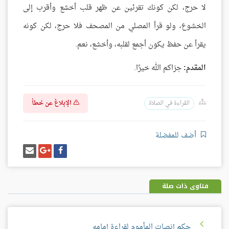
لا حرج، لكن كونك تقرئين عن ظهر قلب أخشع وأقرب إلى
الخشوع، ولو قرأ المصلي من المصحف فلا حرج، لكن كونه
يقرأ عن حفظ يكون أجمع لقلبه، وأخشع، نعم.
المقدم:
جزاكم الله خيرًا.
الإبلاغ عن خطأ
القراءة في الصلاة
أضف للمفضلة
شارك
شارك
إرسل
على
على
إيميل
فيسبوك
غوغل
بلس
فتاوى ذات صلة
حكم إنصات المأموم لقراءة إمامه