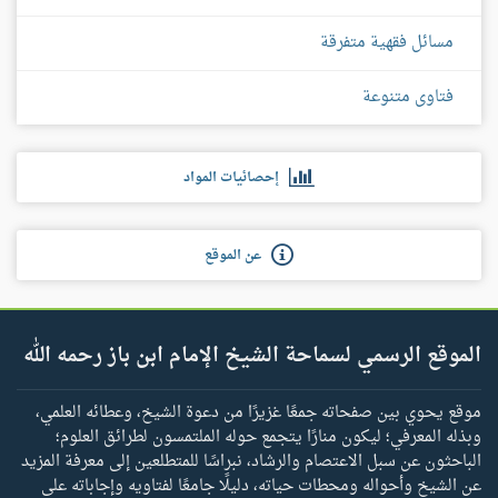
مسائل فقهية متفرقة
فتاوى متنوعة
إحصائيات المواد
عن الموقع
الموقع الرسمي لسماحة الشيخ الإمام ابن باز رحمه الله
موقع يحوي بين صفحاته جمعًا غزيرًا من دعوة الشيخ، وعطائه العلمي،
وبذله المعرفي؛ ليكون منارًا يتجمع حوله الملتمسون لطرائق العلوم؛
الباحثون عن سبل الاعتصام والرشاد، نبراسًا للمتطلعين إلى معرفة المزيد
عن الشيخ وأحواله ومحطات حياته، دليلًا جامعًا لفتاويه وإجاباته على